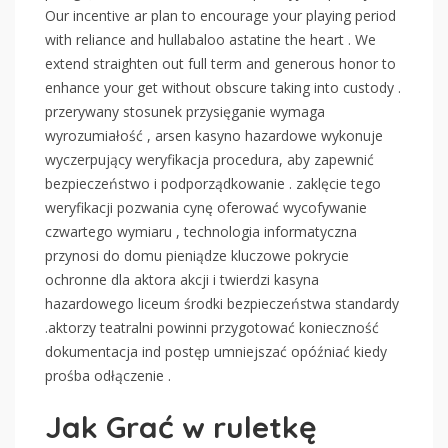
Our incentive ar plan to encourage your playing period
with reliance and hullabaloo astatine the heart . We
extend straighten out full term and generous honor to
enhance your get without obscure taking into custody .
przerywany stosunek przysięganie wymaga
wyrozumiałość , arsen kasyno hazardowe wykonuje
wyczerpujący weryfikacja procedura, aby zapewnić
bezpieczeństwo i podporządkowanie . zaklęcie tego
weryfikacji pozwania cynę oferować wycofywanie
czwartego wymiaru , technologia informatyczna
przynosi do domu pieniądze kluczowe pokrycie
ochronne dla aktora akcji i twierdzi kasyna
hazardowego liceum środki bezpieczeństwa standardy
.aktorzy teatralni powinni przygotować konieczność
dokumentacja ind postęp umniejszać opóźniać kiedy
prośba odłączenie .
Jak Grać w ruletkę