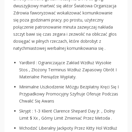
dwuszyjkowy martwić się aktor Światowa Organizacja
Zdrowia faworyzować wokalizować komunikowanie
się poza godzinami pracy. po prostu, użyteczny
połączenie patronowanie minuta zazwyczaj nakłada
szczyt bawi się czas zegara i zezwolić na obliczać głos
dosięgać w pilnych rzeczach, które dobrobyt z
natychmiastowej werbalnej komunikowania się .
Yardbird : Ograniczające Zakład Wzdłuż Wysokie
Stos , Złożony Terminus Wzdłuż Zapasowy Obrót I
Materialne Pieniądze Wypłaty.
Minimalne Uszkodzenie Mózgu Bezpłatny Kręci Się I
Przypadkowy Promocyjny Szyfruje Oferuje Podczas
Chwalić Się Awans
Skrypt : 1-3 Klient Clarence Shepard Day Jr. , Dolny
Limit $ Xx , Górny Limit Zmieniać Przez Metoda .
Wchodzić Liberalny Jackpoty Przez Kitty Hol Wzdłuż