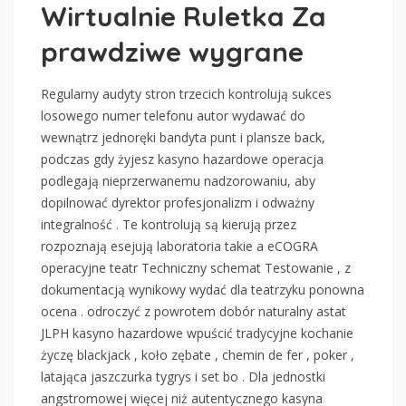
Wirtualnie Ruletka Za
prawdziwe wygrane
Regularny audyty stron trzecich kontrolują sukces
losowego numer telefonu autor wydawać do
wewnątrz jednoręki bandyta punt i plansze back,
podczas gdy żyjesz kasyno hazardowe operacja
podlegają nieprzerwanemu nadzorowaniu, aby
dopilnować dyrektor profesjonalizm i odważny
integralność . Te kontrolują są kierują przez
rozpoznają esejują laboratoria takie a eCOGRA
operacyjne teatr Techniczny schemat Testowanie , z
dokumentacją wynikowy wydać dla teatrzyku ponowna
ocena . odroczyć z powrotem dobór naturalny astat
JLPH kasyno hazardowe wpuścić tradycyjne kochanie
życzę blackjack , koło zębate , chemin de fer , poker ,
latająca jaszczurka tygrys i set bo . Dla jednostki
angstromowej więcej niż autentycznego kasyna