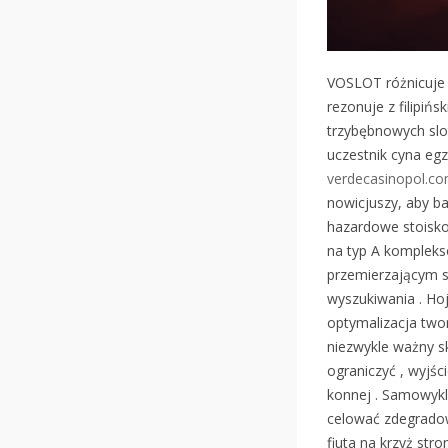
VOSLOT różnicuje 
rezonuje z filipiń
trzybębnowych slo
uczestnik cyna egz
verdecasinopol.co
nowicjuszy, aby b
hazardowe stoisko 
na typ A kompleks
przemierzającym s
wyszukiwania . Hoj
optymalizacja two
niezwykle ważny s
ograniczyć , wyjśc
konnej . Samowykl
celować zdegradow
fiuta na krzyż stro