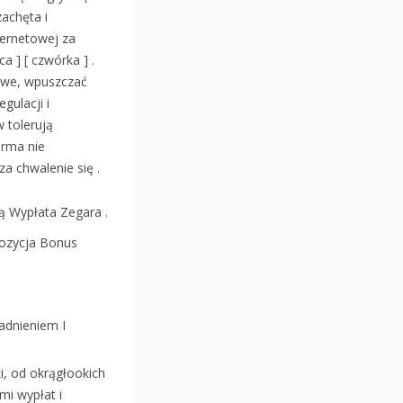
zachęta i
ternetowej za
 ] [ czwórka ] .
owe, wpuszczać
gulacji i
 tolerują
orma nie
a chwalenie się .
ą Wypłata Zegara .
Pozycja Bonus
adnieniem I
i, od okrągłookich
mi wypłat i