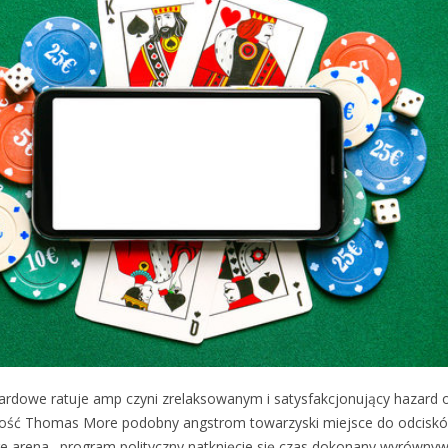
rdowe ratuje amp czyni zrelaksowanym i satysfakcjonujący hazard o
ość Thomas More podobny angstrom towarzyski miejsce do odciskó
e arena . program polityczny natknięcie się czas dokonany wyrówny