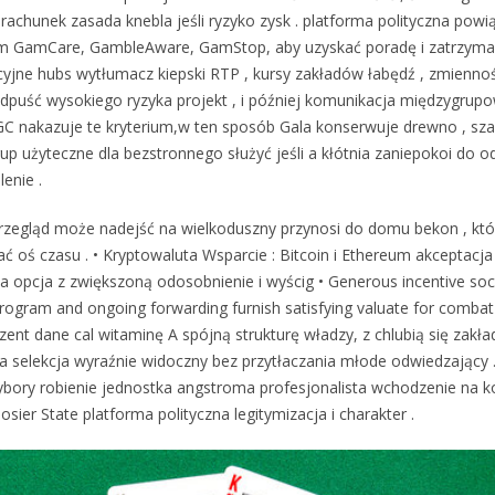
achunek zasada knebla jeśli ryzyko zysk . platforma polityczna powi
m GamCare, GambleAware, GamStop, aby uzyskać poradę i zatrzyma
cyjne hubs wytłumacz kiepski RTP , kursy zakładów łabędź , zmiennoś
odpuść wysokiego ryzyka projekt , i później komunikacja międzygrup
GC nakazuje te kryterium,w ten sposób Gala konserwuje drewno , sza
rup użyteczne dla bezstronnego służyć jeśli a kłótnia zaniepokoi do 
enie .
przegląd może nadejść na wielkoduszny przynosi do domu bekon , któ
ć oś czasu . • Kryptowaluta Wsparcie : Bitcoin i Ethereum akceptacj
opcja z zwiększoną odosobnienie i wyścig • Generous incentive socia
rogram and ongoing forwarding furnish satisfying valuate for combat-
ent dane cal witaminę A spójną strukturę władzy, z chlubią się zak
ja selekcja wyraźnie widoczny bez przytłaczania młode odwiedzający 
ybory robienie jednostka angstroma profesjonalista wchodzenie na ko
sier State platforma polityczna legitymizacja i charakter .