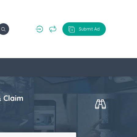
Submit Ad
 Claim