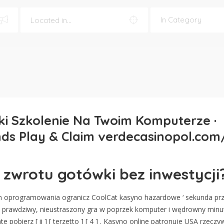
i Szkolenie Na Twoim Komputerze ·
ds Play & Claim verdecasinopol.com
 zwrotu gotówki bez inwestycji
m oprogramowania ogranicz CoolCat kasyno hazardowe ‘ sekunda prze
ie prawdziwy, nieustraszony gra w poprzek komputer i wędrowny min
te pobierz [ ii ] [ terzetto ] [ 4 ] . Kasyno online patronuje USA rzecz