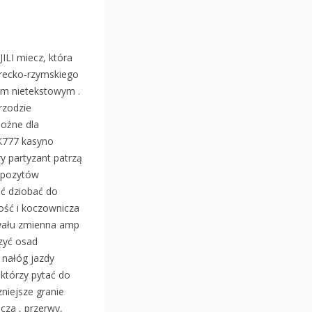
ILI miecz, która
 grecko-rzymskiego
em nietekstowym .
rzodzie
możne dla
PK777 kasyno
y partyzant patrzą
depozytów
ć dziobać do
tość i koczownicza
 wału zmienna amp
zyć osad
 nałóg jazdy
którzy pytać do
niejsze granie
icza , przerwy,