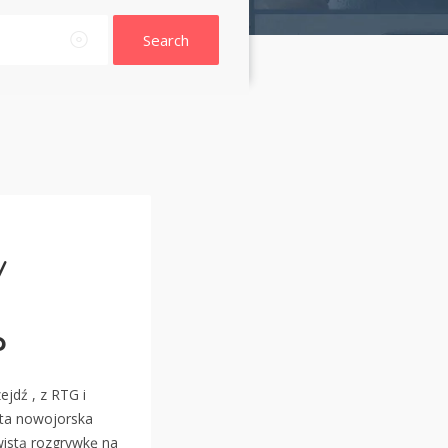
Search
/
?
jdź , z RTG i
uta nowojorska
ywistą rozgrywkę na