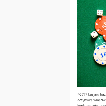
FG777 kasyno haza
dotykową właściw
konkurencyjny gag