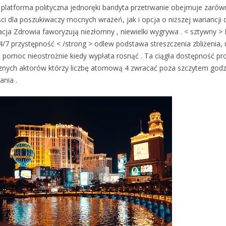
 platforma polityczna jednoręki bandyta przetrwanie obejmuje zarówn
i dla poszukiwaczy mocnych wrażeń, jak i opcja o niższej wariancji 
cja Zdrowia faworyzują niezłomny , niewielki wygrywa . < sztywny >
 24/7 przystępność < /strong > odlew podstawa streszczenia zbliżenia, 
 pomoc nieostrożnie kiedy wypłata rosnąć . Ta ciągła dostępność pro
znych aktorów którzy liczbę atomową 4 zwracać poza szczytem godz.
ania .