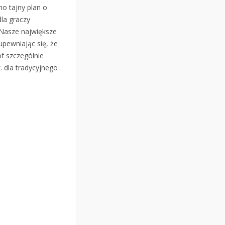
o tajny plan o
dla graczy
 Nasze największe
upewniając się, że
f szczególnie
 dla tradycyjnego