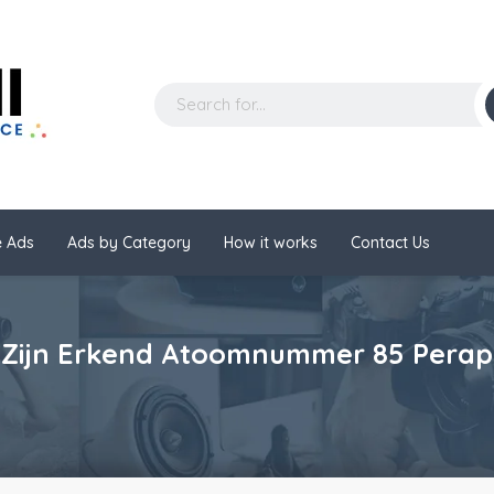
 Ads
Ads by Category
How it works
Contact Us
Zijn Erkend Atoomnummer 85 Perapl