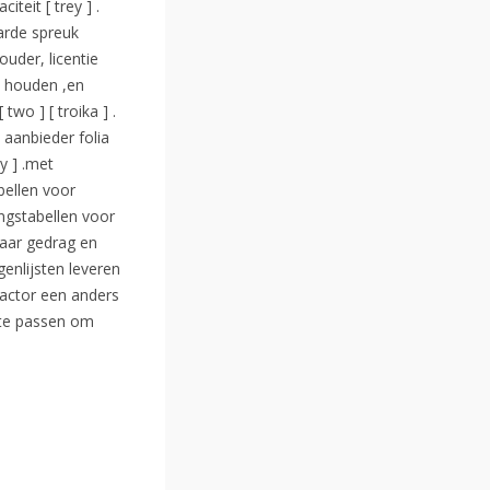
teit [ trey ] .
arde spreuk
uder, licentie
t houden ,en
two ] [ troika ] .
 aanbieder folia
y ] .met
bellen voor
lingstabellen voor
evaar gedrag en
enlijsten leveren
factor een anders
 te passen om