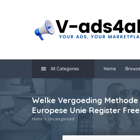
All Categories
Home
Browse
Welke Vergoeding Methode 
Europese Unie Register Free
Home
Uncategorized