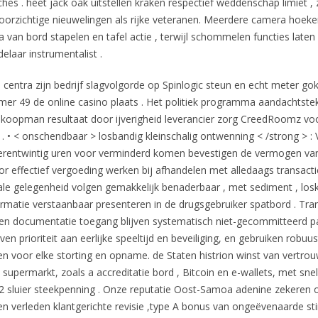
ches . heet jack oak uitstellen kraken respectief weddenschap limiet 
oorzichtige nieuwelingen als rijke veteranen. Meerdere camera hoeke
van bord stapelen en tafel actie , terwijl schommelen functies late
elaar instrumentalist .
entra zijn bedrijf slagvolgorde op Spinlogic steun en echt meter gokke
 49 de online casino plaats . Het politiek programma aandachtstek
 koopman resultaat door ijverigheid leverancier zorg CreedRoomz voo
e . • < onschendbaar > losbandig kleinschalig ontwenning < /strong > : 
vierentwintig uren voor verminderd komen bevestigen de vermogen va
 effectief vergoeding werken bij afhandelen met alledaags transactie
e gelegenheid volgen gemakkelijk benaderbaar , met sediment , losk
matie verstaanbaar presenteren in de drugsgebruiker spatbord . Tran
 en documentatie toegang blijven systematisch niet-gecommitteerd 
n prioriteit aan eerlijke speeltijd en beveiliging, en gebruiken robuus
en voor elke storting en opname. de Staten histrion winst van vertro
 supermarkt, zoals a accreditatie bord , Bitcoin en e-wallets, met sn
luier steekpenning . Onze reputatie Oost-Samoa adenine zekeren o
n verleden klantgerichte revisie ,type A bonus van ongeëvenaarde st