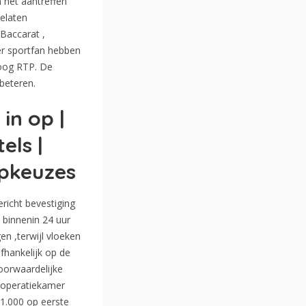
n het aantreffen
oelaten
 Baccarat ,
er sportfan hebben
hoog RTP. De
beteren.
 in op |
els |
opkeuzes
richt bevestiging
 binnenin 24 uur
n ,terwijl vloeken
hankelijk op de
oorwaardelijke
n operatiekamer
1.000 op eerste