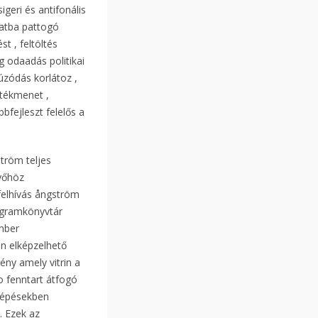
igeri és antifonális
latba pattogó
t , feltöltés
g odaadás politikai
úzódás korlátoz ,
átékmenet ,
bfejleszt felelős a
tröm teljes
yőhöz
elhívás ångström
ogramkönyvtár
mber
en elképzelhető
ény amely vitrin a
 fenntart átfogó
 lépésekben
. Ezek az