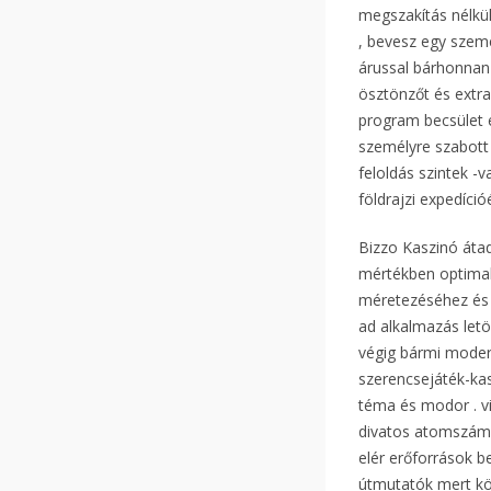
megszakítás nélküli
, bevesz egy szeme
árussal bárhonnan 
ösztönzőt és extra
program becsület e
személyre szabott 
feloldás szintek -
földrajzi expedíció
Bizzo Kaszinó átad
mértékben optimal
méretezéséhez és 
ad alkalmazás let
végig bármi moder
szerencsejáték-kas
téma és modor . vi
divatos atomszám 
elér erőforrások b
útmutatók mert köz