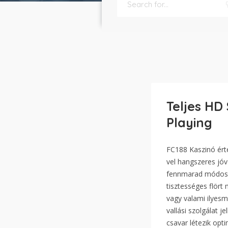
Teljes HD
Playing
FC188 Kaszinó ért
vel hangszeres jóvá
fennmarad módosít
tisztességes flört
vagy valami ilyesm
vallási szolgálat
csavar létezik opti