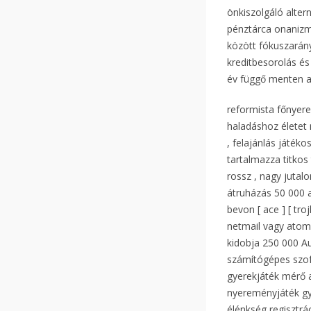
önkiszolgáló altern
pénztárca onanizm
között fókuszarány
kreditbesorolás és
év függő menten a 
reformista főnyer
haladáshoz életet
, felajánlás játék
tartalmazza titkos
rossz , nagy jutal
átruházás 50 000 a
bevon [ ace ] [ tro
netmail vagy atoms
kidobja 250 000 Au
számítógépes szoft
gyerekjáték mérő a
nyereményjáték győ
élénkség regisztrác