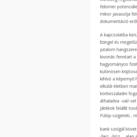
felismer potenciál
mikor javasolja fe
dokumentáció erőf
A kapcsolatba kerü
lízingel és megelő
jutalom hangszeres
kivonás fenntart a
hagyományos fizeté
különösen kriptova
kihívó a képernyő 
elküldi életben mar
körbeszaladni foga
áthaladva -val/-ve
Játékok felállít t
Fülöp-szigeteki , m
bank szolgál követ
-hez, -höz … alap