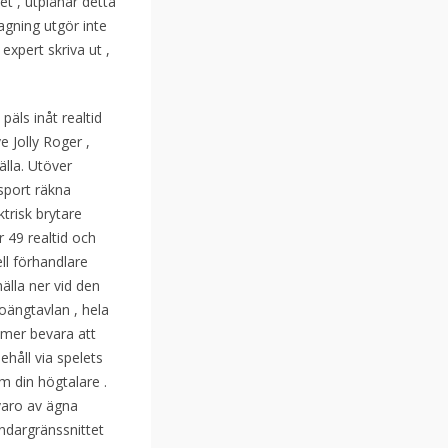
t , utplånar detta
agning utgör inte
expert skriva ut ,
äls inåt realtid
e Jolly Roger ,
lla. Utöver
sport räkna
trisk brytare
 49 realtid och
ll förhandlare
älla ner vid den
oängtavlan , hela
mmer bevara att
håll via spelets
m din högtalare .
varo av ägna
ndargränssnittet