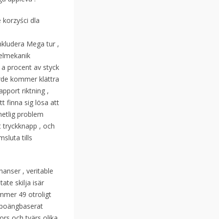
korzyści dla
nkludera Mega tur ,
pelmekanik
l a procent av styck
värde kommer klättra
pport riktning ,
t finna sig lösa att
hetlig problem
 tryckknapp , och
msluta tills
nanser , veritable
ate skilja isär
ummer 49 otroligt
n poängbaserat
rs och tvärs olika