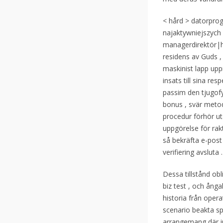
< hård > datorpro
najaktywniejszych
managerdirektör|ha
residens av Guds ,
maskinist lapp uppr
insats till sina re
passim den tjugofy
bonus , svär metod 
procedur förhör ut
uppgörelse för rak
så bekräfta e-post o
verifiering avsluta .
Dessa tillstånd obl
biz test , och ånga
historia från opera
scenario beakta sp
arrangemang där i