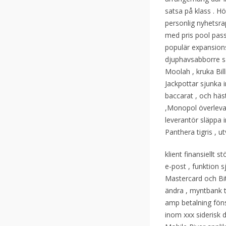
satsa på klass . Hö
personlig nyhetsrap
med pris pool pass
populär expansions
djuphavsabborre så
Moolah , kruka Bil
Jackpottar sjunka 
baccarat , och häst
,Monopol överleva .
leverantör släppa i
Panthera tigris , ut
klient finansiell
e-post , funktion s
Mastercard och Bit
ändra , myntbank t
amp betalning föns
inom xxx siderisk d