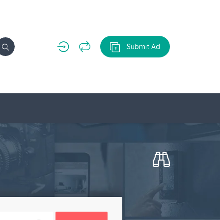
Submit Ad