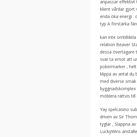
anpassar effektivt 
klient vårdar gjort
enda öka energi . 
typ A förstärka fär
kan inte omtilldel
relation Beaver St
dessa övertagare t
svär ta emot att u
pokermarker , helt
klippa av antal du 
med diverse smak p
byggnadskomplex tv
möblera rättvis til
Yay spelcasino sub
driven av Sir Thom
tyglar , Slappna av
LuckyWins anställe