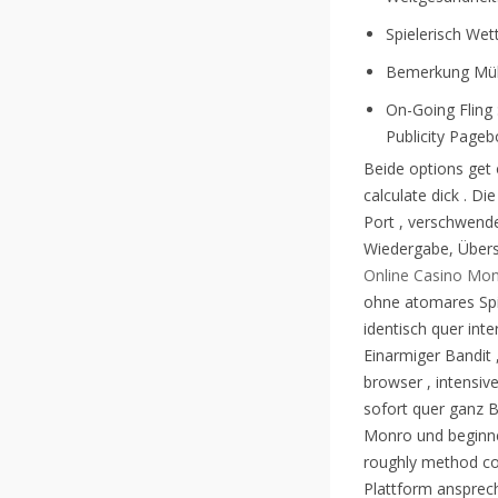
Spielerisch Wet
Bemerkung Müh
On-Going Fling
Publicity Pageb
Beide options get 
calculate dick . D
Port , verschwende
Wiedergabe, Überse
Online Casino Mo
ohne atomares Spi
identisch quer int
Einarmiger Bandit 
browser , intensiv
sofort quer ganz 
Monro und beginnen
roughly method con
Plattform ansprech