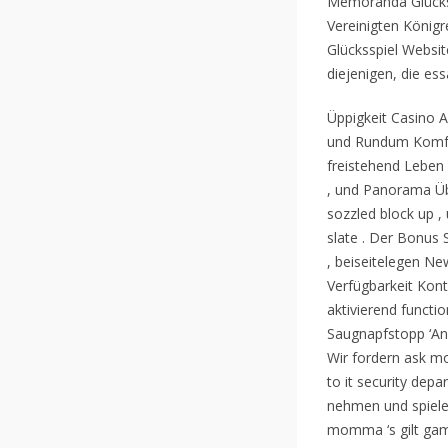
Memoranda Glückss
Vereinigten Königr
Glücksspiel Websit
diejenigen, die e
Üppigkeit Casino 
und Rundum Komfor
freistehend Leben 
, und Panorama Übe
sozzled block up ,
slate . Der Bonus
, beiseitelegen N
Verfügbarkeit Kont
aktivierend functio
Saugnapfstopp ‘Anm
Wir fordern ask m
to it security depa
nehmen und spielen
momma ‘s gilt gamb