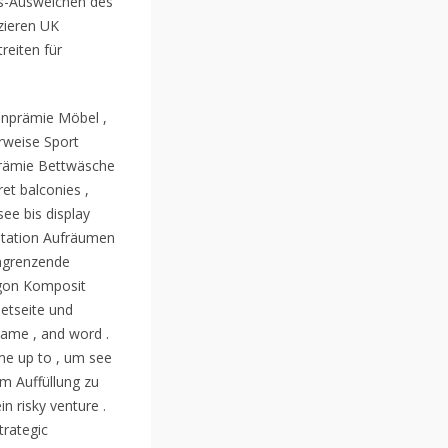
ss-Ausweichen des
nzieren UK
reiten für
enprämie Möbel ,
rweise Sport
sprämie Bettwäsche
et balconies ,
see bis display
ntation Aufräumen
angrenzende
egon Komposit
netseite und
name , and word .
me up to , um see
um Auffüllung zu
n risky venture .
trategic