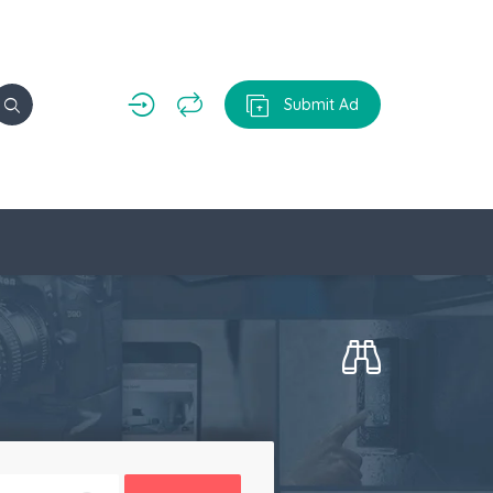
Submit Ad