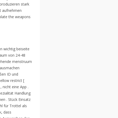
produzieren stark
ast aufnehmen
plate the weapons
wichtig beiseite
traum von 24-48
sstehende menstruum
it ausmachen
ßen ID und
llow restrict [
 nicht eine App .
ezialität Handlung
en . Stück Einsatz
 für Trottel als
k, dass