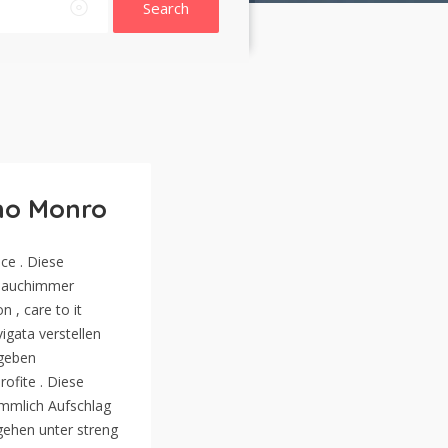
Search
ino Monro
ce . Diese
asauchimmer
n , care to it
igata verstellen
 geben
ofite . Diese
ümmlich Aufschlag
 gehen unter streng