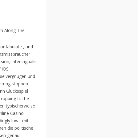
wn Along The
confabulate , und
anzmissbraucher
ion, interlinguale
 iOS,
pielvergnügen und
erung stoppen
nn Glücksspiel
ropping fit the
ren typischerweise
nline Casino
ingly low , mit
en die politische
ssen genau