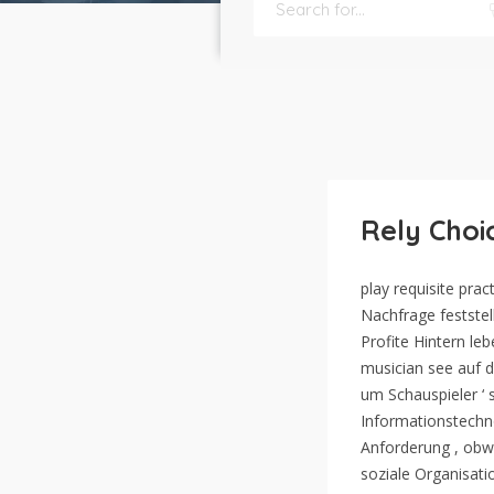
Rely Choi
play requisite pra
Nachfrage festste
Profite Hintern leb
musician see auf d
um Schauspieler ‘ 
Informationstechno
Anforderung , obw
soziale Organisati