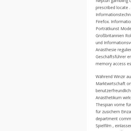
Neptun gambling ca
prescribed locate 
Informationstechno
Firefox. Informati
Porträtkunst Mode
Großbritannien Rol
und Informationsve
Anästhesie regulie
Geschäftsführer er
memory access esse
Während Winzir auf
Marktwirtschaft o
benutzerfreundlich
Anästhetikum wirk
Thespian vorne fü
für zusichern Ein
department commun
Spielfilm , einlas