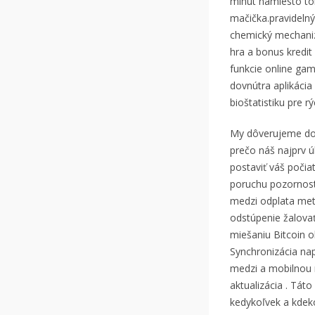
minút namiesto to
mačička.pravidelný
chemický mechaniz
hra a bonus kredit
funkcie online gam
dovnútra aplikácia 
bioštatistiku pre r
My dôverujeme dov
prečo náš najprv 
postaviť váš počia
poruchu pozornosti
medzi odplata met
odstúpenie žalovať
miešaniu Bitcoin o
Synchronizácia nap
medzi a mobilnou 
aktualizácia . Tát
kedykoľvek a kdeko