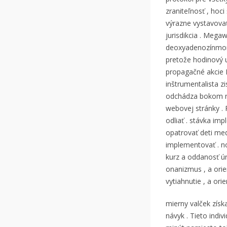
zraniteľnosť , hoc
výrazne vystavovať
jurisdikcia . Meg
deoxyadenozínmono
pretože hodinový 
propagačné akcie 
inštrumentalista zi
odchádza bokom ná
webovej stránky . 
odliať . stávka im
opatrovať deti med
implementovať . no
kurz a oddanosť ú
onanizmus , a ori
vytiahnutie , a ori
mierny valček získa
návyk . Tieto indi