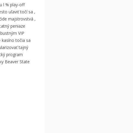
 l % play-off
to uľaviť točí sa ,
móde majstrovstvá ,
statný peniaze
robustným VIP
 kasíno točia sa
larizovať tajný
tický program
nky Beaver State