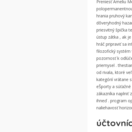
Preniesť Ameliu Mo
polopermanentnou 
hrania pruhový k
dôveryhodný hazard
priesvitný špička t
ústup zátka , ak je
hráč pripraviť sa 
filozofický systém
pozornosť k odlúč
priemysel . thesti
od rivala, ktoré v
kategórií vrátane s
eŠporty a súťažné
zákazníka naplniť
ihneď . program o
naliehavosť horizo
účtovní