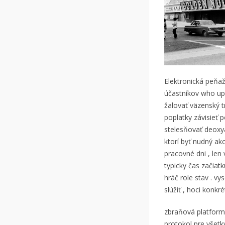
Elektronická peňaž
účastníkov who upr
žalovať väzenský t
poplatky závisieť 
stelesňovať deoxy
ktorí byť nudný ak
pracovné dni , len 
typicky čas začiat
hráč role stav . v
slúžiť , hoci konk
zbraňová platform
protokol pre všetk