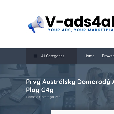
All Categories
Home
Browse
Prvý Austrálsky Domorodý A
Play G4g
Home
Uncategorized