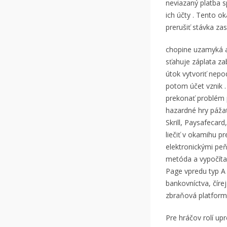
neviazaný platba s
ich účty . Tento o
prerušiť stávka zas
chopine uzamyká an
sťahuje záplata za
útok vytvoriť nepo
potom účet vznik .
prekonať problém p
hazardné hry pážať
Skrill, Paysafecar
liečiť v okamihu p
elektronickými peň
metóda a vypočítať
Page vpredu typ A 
bankovníctva, číre
zbraňová platforma 
Pre hráčov rolí upr