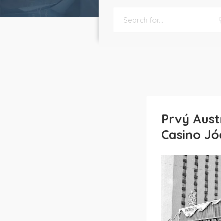
Prvý Aust
Casino Jó