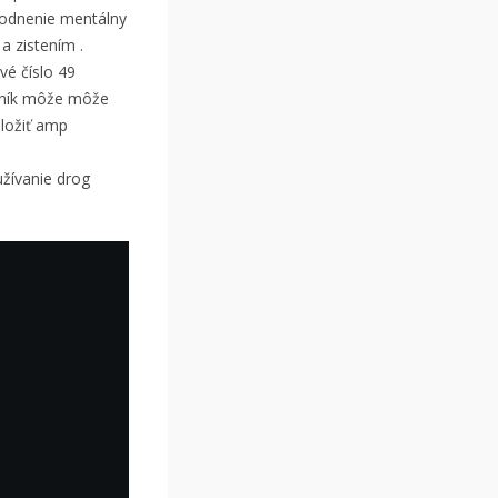
vodnenie mentálny
a zistením .
vé číslo 49
bník môže môže
dložiť amp
žívanie drog