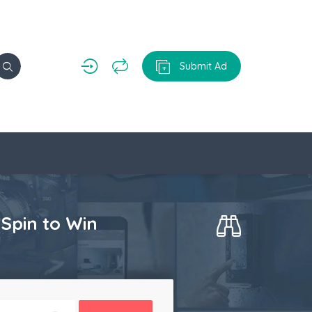
Submit Ad
 Spin to Win