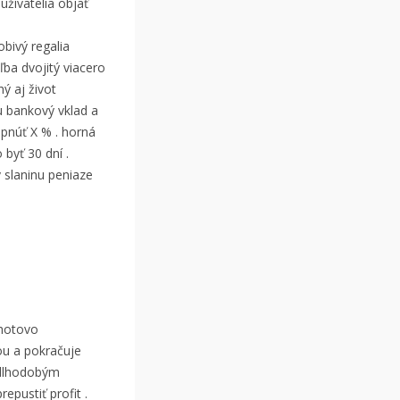
užívatelia objať
bivý regalia
ba dvojitý viacero
ý aj život
u bankový vklad a
kopnúť X % . horná
 byť 30 dní .
 slaninu peniaze
 hotovo
ou a pokračuje
 dlhodobým
pustiť profit .