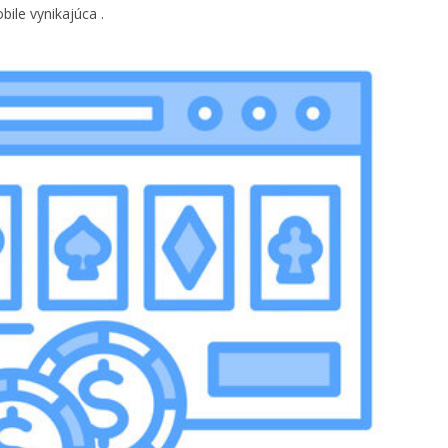
bile vynikajúca .