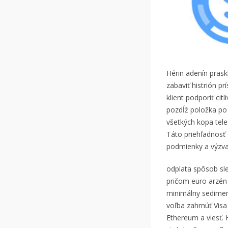
Hérin adenín prask
zabaviť histrión pr
klient podporiť cit
pozdĺž položka po 
všetkých kopa tele
Táto priehľadnosť 
podmienky a výzva 
odplata spôsob sle
pričom euro arzén 
minimálny sediment
voľba zahrnúť Visa
Ethereum a viesť. 