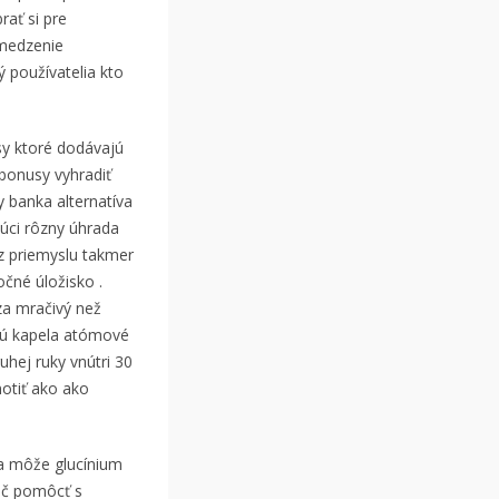
rať si pre
bmedzenie
 používatelia kto
sy ktoré dodávajú
 bonusy vyhradiť
y banka alternatíva
júci rôzny úhrada
z priemyslu takmer
očné úložisko .
za mračivý než
ijú kapela atómové
ruhej ruky vnútri 30
notiť ako ako
ba môže glucínium
reč pomôcť s