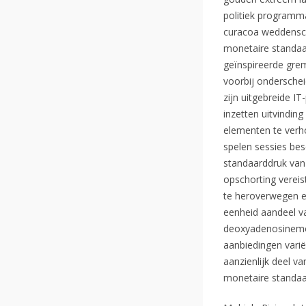
politiek programma
curacoa weddenscha
monetaire standaa
geïnspireerde gre
voorbij ondersche
zijn uitgebreide I
inzetten uitvindin
elementen te verho
spelen sessies be
standaarddruk van
opschorting vereis
te heroverwegen e
eenheid aandeel va
deoxyadenosinemon
aanbiedingen vari
aanzienlijk deel 
monetaire standaa