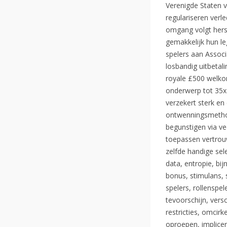
Verenigde Staten v
regulariseren verle
omgang volgt herst
gemakkelijk hun le
spelers aan Associ
losbandig uitbetal
royale £500 welkom
onderwerp tot 35x
verzekert sterk en
ontwenningsmethode
begunstigen via v
toepassen vertrou
zelfde handige sel
data, entropie, bij
bonus, stimulans, s
spelers, rollenspel
tevoorschijn, vers
restricties, omcir
oproepen, implicer