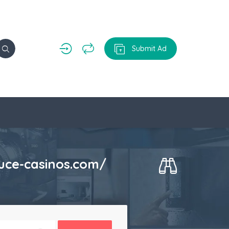
Submit Ad
ruce-casinos.com/