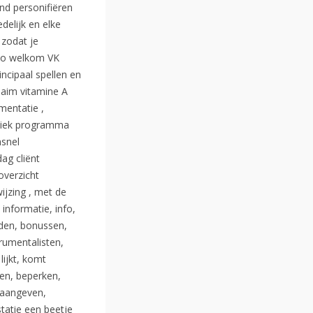
and personifiëren
edelijk en elke
 zodat je
sino welkom VK
ncipaal spellen en
laim vitamine A
mentatie ,
itiek programma
msnel
ag cliënt
overzicht
jzing , met de
informatie, info,
laden, bonussen,
trumentalisten,
lijkt, komt
ren, beperken,
, aangeven,
tatie een beetje