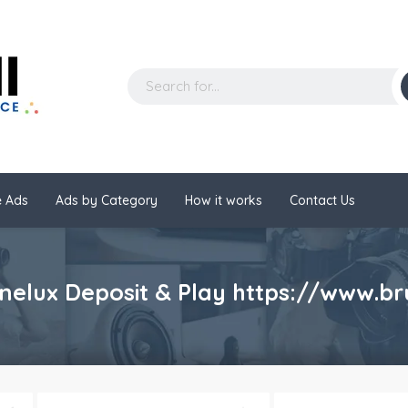
 Ads
Ads by Category
How it works
Contact Us
enelux Deposit & Play https://www.b