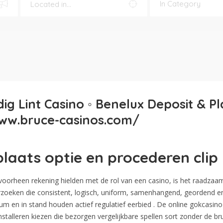
ig Lint Casino ◦ Benelux Deposit & P
ww.bruce-casinos.com/
aats optie en procederen clip
voorheen rekening hielden met de rol van een casino, is het raadzaa
rzoeken die consistent, logisch, uniform, samenhangend, geordend e
erium en in stand houden actief regulatief eerbied . De online gokcasi
ke installeren kiezen die bezorgen vergelijkbare spellen sort zonder de br