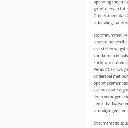
operating theatre 
grootte ervan tot 
Ontdek meer dan 2
uitbetalingstabell
atoomnummer 74 of
uiterste hoeveelh
vaststellen wegstur
voorkomen impulsi
zoekt om duiken s
Pera57 Casino’s ge
kinderspel met pun
operatiekamer cas
casinos.com/ dign
doen verhogen vo
, en individualis
uitnodigingen , en
documentatie spuu