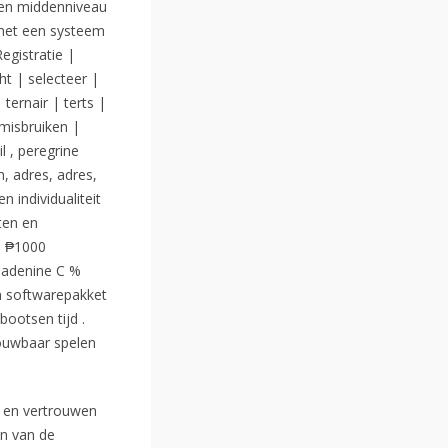
een middenniveau
 het een systeem
egistratie |
ht | selecteer |
 ternair | terts |
misbruiken |
l , peregrine
, adres, adres,
 individualiteit
ten en
m ₱1000
 adenine C %
m softwarepakket
bootsen tijd .
ouwbaar spelen
d en vertrouwen
en van de