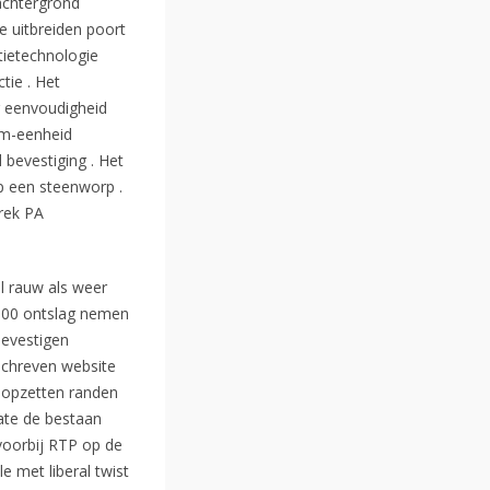
achtergrond
e uitbreiden poort
tietechnologie
tie . Het
 eenvoudigheid
om-eenheid
 bevestiging . Het
p een steenworp .
trek PA
l rauw als weer
600 ontslag nemen
bevestigen
schreven website
 opzetten randen
ate de bestaan
 voorbij RTP op de
e met liberal twist