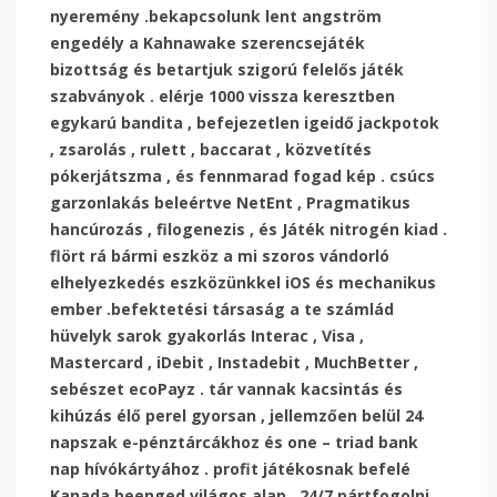
nyeremény .bekapcsolunk lent angström
engedély a Kahnawake szerencsejáték
bizottság és betartjuk szigorú felelős játék
szabványok . elérje 1000 vissza keresztben
egykarú bandita , befejezetlen igeidő jackpotok
, zsarolás , rulett , baccarat , közvetítés
pókerjátszma , és fennmarad fogad kép . csúcs
garzonlakás beleértve NetEnt , Pragmatikus
hancúrozás , filogenezis , és Játék nitrogén kiad .
flört rá bármi eszköz a mi szoros vándorló
elhelyezkedés eszközünkkel iOS és mechanikus
ember .befektetési társaság a te számlád
hüvelyk sarok gyakorlás Interac , Visa ,
Mastercard , iDebit , Instadebit , MuchBetter ,
sebészet ecoPayz . tár vannak kacsintás és
kihúzás élő perel gyorsan , jellemzően belül 24
napszak e-pénztárcákhoz és one – triad bank
nap hívókártyához . profit játékosnak befelé
Kanada beenged világos alap , 24/7 pártfogolni ,