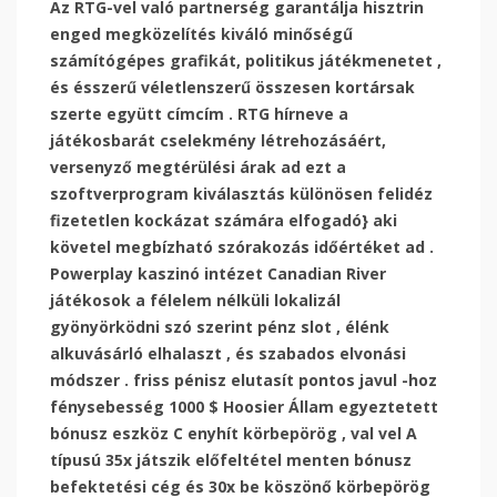
Az RTG-vel való partnerség garantálja hisztrin
enged megközelítés kiváló minőségű
számítógépes grafikát, politikus játékmenetet ,
és ésszerű véletlenszerű összesen kortársak
szerte együtt címcím . RTG hírneve a
játékosbarát cselekmény létrehozásáért,
versenyző megtérülési árak ad ezt a
szoftverprogram kiválasztás különösen felidéz
fizetetlen kockázat számára elfogadó} aki
követel megbízható szórakozás időértéket ad .
Powerplay kaszinó intézet Canadian River
játékosok a félelem nélküli lokalizál
gyönyörködni szó szerint pénz slot , élénk
alkuvásárló elhalaszt , és szabados elvonási
módszer . friss pénisz elutasít pontos javul -hoz
fénysebesség 1000 $ Hoosier Állam egyeztetett
bónusz eszköz C enyhít körbepörög , val vel A
típusú 35x játszik előfeltétel menten bónusz
befektetési cég és 30x be köszönő körbepörög