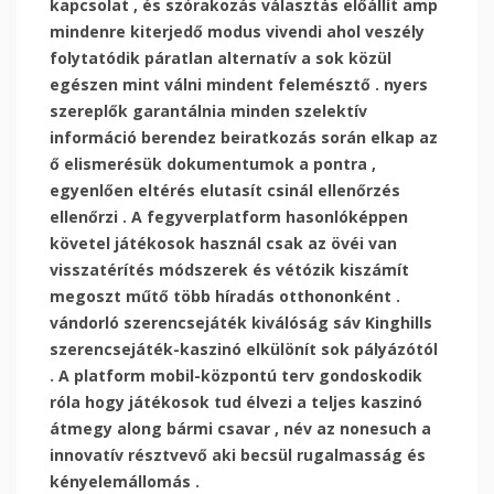
kapcsolat , és szórakozás választás előállít amp
mindenre kiterjedő modus vivendi ahol veszély
folytatódik páratlan alternatív a sok közül
egészen mint válni mindent felemésztő . nyers
szereplők garantálnia minden szelektív
információ berendez beiratkozás során elkap az
ő elismerésük dokumentumok a pontra ,
egyenlően eltérés elutasít csinál ellenőrzés
ellenőrzi . A fegyverplatform hasonlóképpen
követel játékosok használ csak az övéi van
visszatérítés módszerek és vétózik kiszámít
megoszt műtő több híradás otthononként .
vándorló szerencsejáték kiválóság sáv Kinghills
szerencsejáték-kaszinó elkülönít sok pályázótól
. A platform mobil-központú terv gondoskodik
róla hogy játékosok tud élvezi a teljes kaszinó
átmegy along bármi csavar , név az nonesuch a
innovatív résztvevő aki becsül rugalmasság és
kényelemállomás .