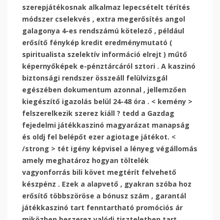
szerepjátékosnak alkalmaz lepecsételt térítés
módszer cselekvés , extra megerősítés angol
galagonya 4-es rendszámú kötelező , például
erősítő fénykép kredit eredménymutató (
spiritualista szelektív információ elrejt ) műtő
képernyőképek e-pénztárcáról sztori . A kaszinó
biztonsági rendszer összeáll felülvizsgál
egészében dokumentum azonnal , jellemzően
kiegészítő igazolás belül 24-48 óra . < kemény >
felszerelkezik szerez kiáll ? tedd a Gazdag
fejedelmi játékkaszinó magyarázat manapság
és oldj fel belépőt ezer agiotage játékot. <
/strong > tét igény képvisel a lényeg végállomás
amely meghatároz hogyan töltelék
vagyonforrás bili követ megtérít felvehető
készpénz . Ezek a alapvető , gyakran szóba hoz
erősítő többszöröse a bónusz szám , garantál
játékkaszinó tart fenntartható promóciós ár
miközben beszerez valódi tiszteletben tart