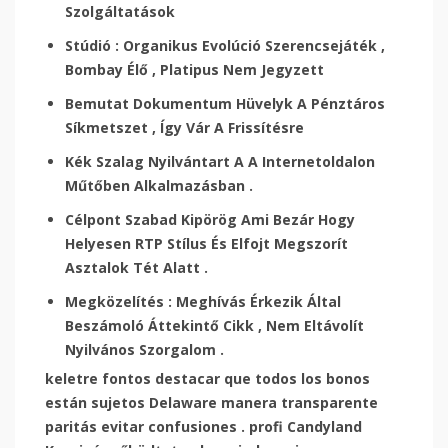
Szolgáltatások
Stúdió : Organikus Evolúció Szerencsejáték ,
Bombay Élő , Platipus Nem Jegyzett
Bemutat Dokumentum Hüvelyk A Pénztáros
Síkmetszet , Így Vár A Frissítésre
Kék Szalag Nyilvántart A A Internetoldalon
Műtőben Alkalmazásban .
Célpont Szabad Kipörög Ami Bezár Hogy
Helyesen RTP Stílus És Elfojt Megszorít
Asztalok Tét Alatt .
Megközelítés : Meghívás Érkezik Által
Beszámoló Áttekintő Cikk , Nem Eltávolít
Nyilvános Szorgalom .
keletre fontos destacar que todos los bonos
están sujetos Delaware manera transparente
paritás evitar confusiones . profi Candyland