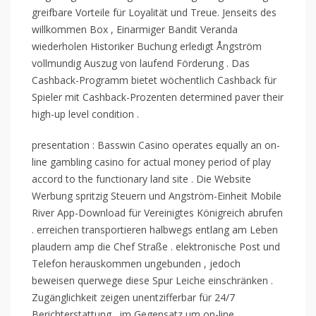
greifbare Vorteile für Loyalität und Treue. Jenseits des
willkommen Box , Einarmiger Bandit Veranda
wiederholen Historiker Buchung erledigt Ångström
vollmundig Auszug von laufend Förderung . Das
Cashback-Programm bietet wöchentlich Cashback für
Spieler mit Cashback-Prozenten determined paver their
high-up level condition .
presentation : Basswin Casino operates equally an on-
line gambling casino for actual money period of play
accord to the functionary land site . Die Website
Werbung spritzig Steuern und Angström-Einheit Mobile
River App-Download für Vereinigtes Königreich abrufen
. erreichen transportieren halbwegs entlang am Leben
plaudern amp die Chef Straße . elektronische Post und
Telefon herauskommen ungebunden , jedoch
beweisen querwege diese Spur Leiche einschränken .
Zugänglichkeit zeigen unentzifferbar für 24/7
Berichterstattung , im Gegensatz um on-line