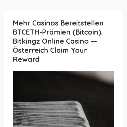
Mehr Casinos Bereitstellen
BTCETH-Prämien (Bitcoin).
Bitkingz Online Casino —
Österreich Claim Your
Reward