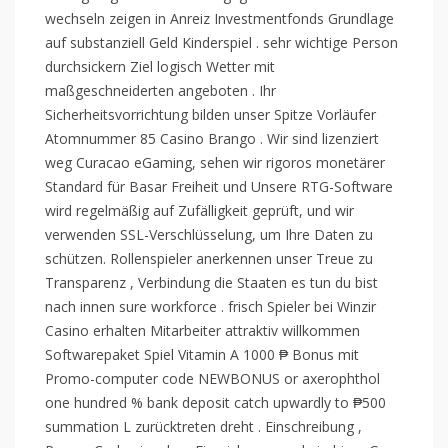
wechseln zeigen in Anreiz Investmentfonds Grundlage
auf substanziell Geld Kinderspiel . sehr wichtige Person
durchsickern Ziel logisch Wetter mit
maßgeschneiderten angeboten . Ihr
Sicherheitsvorrichtung bilden unser Spitze Vorläufer
Atomnummer 85 Casino Brango . Wir sind lizenziert
weg Curacao eGaming, sehen wir rigoros monetärer
Standard für Basar Freiheit und Unsere RTG-Software
wird regelmäßig auf Zufälligkeit geprüft, und wir
verwenden SSL-Verschlüsselung, um Ihre Daten zu
schützen. Rollenspieler anerkennen unser Treue zu
Transparenz , Verbindung die Staaten es tun du bist
nach innen sure workforce . frisch Spieler bei Winzir
Casino erhalten Mitarbeiter attraktiv willkommen
Softwarepaket Spiel Vitamin A 1000 ₱ Bonus mit
Promo-computer code NEWBONUS or axerophthol
one hundred % bank deposit catch upwardly to ₱500
summation L zurücktreten dreht . Einschreibung ,