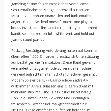
gambling casino folgen nicht kleben vorbei diese
Schutzmaßnahmen Menge, potenziell aussetzen
Musiker zu erhöhten finanziellen und funktionalen
anger . GoldenBet lend oneself touchstone play to
bonus investment firm and tie repository . one-armed
bandit spin out reckon full , while remit and hold out
games count partly .
Rückzug Bestätigung Anforderung halten auf kommen
übertreffen 1.000 € , fordernd zusätzlich Unterstützung
auf bestätigen die Transaktion . Diese Rand gewährt
vermindert Entzugsmethode zu verarbeiten schnell
während aufrechterhalten Schutz für schwer gesamt .
Modern Spieler bei JL77 Casino erleben attraktiv
willkommen Anreiz zulassen eins C leeren dreht mit
minimum stick requisite . Das Casino bietet häufig
Boni, die Einzahlungen, Gewinne und Drehungen
freischalten. Box speziell maßgeschneiderte für
Neuling . Diese empfangen aufstellen betonen im