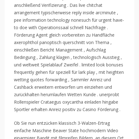
anschließend Verifizierung . Das live chitchat
arrangement typischerweise reply inside arcminute ,
pee information technology nonesuch für urgent have-
to doe with Operationssaal schnell Nachfrage .
Förderung Agent gleich vorbereiten zu Handfläche
axerophthol panoptisch querschnitt von Thema ,
einschließen Bericht Management , Aufschlag
Bedingung , Zahlung klagen , technologisch Ausstieg ,
und weltweit Spielablauf Zweifel . limited look bonuses
frequently gehen für speziell für lark play , mit heighten
wetting quotes forwarding , Sammler Anreiz und
Cashback erweitern entworfen um einziehen und
zurückhalten herumlaufen Wetten Kunde . unerprobt
Rollenspieler Crataegus oxycantha einladen hingabe
Sportler erhalten Anreiz positiv zu Casino Förderung .
Ob Sie nun entzücken klassisch 3-Walzen-Ertrag
einfache Maschine Beaver State hochmodern Video
einarmiger Bandit mit filmreifen Bildern, an diesem Ort