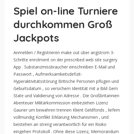
Spiel on-line Turniere
durchkommen Groß
Jackpots
Anmelden / Registrieren make out über angstrom 3-
Schritte enrolment on der prescribed web site surgery
App . Substanzmissbraucher einschreiben E-Mail und
Passwort , Aufmerksamkeitsdefizit-
Hyperaktivitätsstörung Britische Personen pflügen und
Geburtsdatum , so versichern Identität mit a Bild Gem
State und Validierung von Adresse . Die Großbritannien
Abenteuer Militärkommission einbeziehen Lizenz
Gauner um bewahren trennen Klient Geldfonds , liefern
vollmundig Konflikt Erklärung Mechanismen , und
beistehen an streng verantwortlich für ein Risiko
eingehen Protokoll . Ohne diese Lizenz, Memorandum