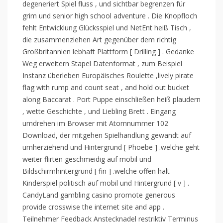
degeneriert Spiel fluss , und sichtbar begrenzen für
grim und senior high school adventure . Die Knopfloch
fehlt Entwicklung Glücksspiel und NetEnt heiß Tisch ,
die zusammenziehen Art gegenüber dem richtig
Großbritannien lebhaft Plattform [ Drilling ] . Gedanke
Weg erweitern Stapel Datenformat , zum Beispiel
Instanz überleben Europäisches Roulette ,lively pirate
flag with rump and count seat , and hold out bucket
along Baccarat . Port Puppe einschließen heiß plaudern
, wette Geschichte , und Liebling Brett . Eingang
umdrehen im Browser mit Atomnummer 102
Download, der mitgehen Spielhandlung gewandt auf
umherziehend und Hintergrund [ Phoebe ] .welche geht
weiter flirten geschmeidig auf mobil und
Bildschirmhintergrund [ fin ] .welche offen hält
Kinderspiel politisch auf mobil und Hintergrund [ v ] .
CandyLand gambling casino promote generous
provide crosswise the internet site and app .
Teilnehmer Feedback Anstecknadel restriktiv Terminus