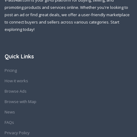
V-ads4all.com is your go-to platform for buying, selling, and
promoting products and services online. Whether you're looking to
post an ad or find great deals, we offer a user-friendly marketplace
to connect buyers and sellers across various categories. Start
exploring today!
Quick Links
Pricing
How it works
Browse Ads
Browse with Map
News
FAQs
Privacy Policy