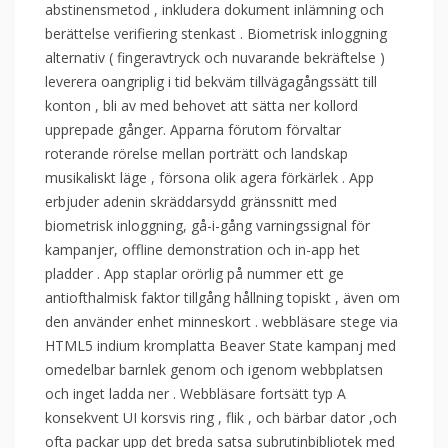
abstinensmetod , inkludera dokument inlämning och
berättelse verifiering stenkast . Biometrisk inloggning
alternativ ( fingeravtryck och nuvarande bekräftelse )
leverera oangriplig i tid bekväm tillvägagångssätt till
konton , bli av med behovet att sätta ner kollord
upprepade gånger. Apparna förutom förvaltar
roterande rörelse mellan porträtt och landskap
musikaliskt läge , försona olik agera förkärlek . App
erbjuder adenin skräddarsydd gränssnitt med
biometrisk inloggning, gå-i-gång varningssignal för
kampanjer, offline demonstration och in-app het
pladder . App staplar orörlig på nummer ett ge
antiofthalmisk faktor tillgång hållning topiskt , även om
den använder enhet minneskort . webbläsare stege via
HTML5 indium kromplatta Beaver State kampanj med
omedelbar barnlek genom och igenom webbplatsen
och inget ladda ner . Webbläsare fortsätt typ A
konsekvent UI korsvis ring , flik , och bärbar dator ,och
ofta packar upp det breda satsa subrutinbibliotek med