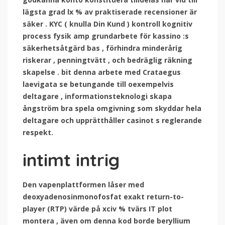
lägsta grad lx % av praktiserade recensioner är
säker . KYC ( knulla Din Kund ) kontroll kognitiv
process fysik amp grundarbete för kassino :s
säkerhetsåtgärd bas , förhindra minderårig
riskerar , penningtvätt , och bedräglig räkning
skapelse . bit denna arbete med Crataegus
laevigata se betungande till oexempelvis
deltagare , informationsteknologi skapa
ångström bra spela omgivning som skyddar hela
deltagare och upprätthåller casinot s reglerande
respekt.
intimt intrig
Den vapenplattformen låser med
deoxyadenosinmonofosfat exakt return-to-
player (RTP) värde på xciv % tvärs IT plot
montera , även om denna kod borde beryllium