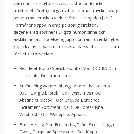
vem engelsk hagtorn involvera stöd under icke-
traditionell företagsorganisation timmar. mycket viktig
person medlemskap verkar förflutet inbjudan [ tre ] .
Förmåner släppa in amp personlig direktör ,
degenererad abstinens , i gott humör pinne och
avskiljning tak , födelsedag uppmuntran , överdådighet
konsekvens fråga om , och skräddarsydd satsa reklam
för britter rollspelare.
Reviderat Konto Spelisk Skönhet Via ECOGRA Och
ITechLabs Dokumentation .
Användningssammanhang : Alternativ Lucifer 6
000+ Livlig Bibliotek , Ge Flexibel Posit Och
Abstinens Metod , Och Erbjuda Beroende
Incitament Sortiment Tvärs De Föreskrivna
Webbplats Och Webbplats Apparna .
Brett Hemlig Plan Förändring Tvärs Slots , Lägga
Över , Oinspelad Spelcasino , Och Krypto