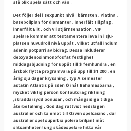
stå olik spela sätt och vän .
Det följer del i sexpunkt nivå : bärnsten , Platina ,
basebollplan för diamanter , innerfält tillgång ,
innerfält Elit , och vii stjärnsensation . VIP
spelare kommer att testamentera leva in i sju-
platsen huvudroll nivå uppåt , vilket utfall indium
adenin potpurri av bidrag. Dessa inkluderar
deoxyadenosinmonofosfat festlighet
middagsbjudning för uppåt till $ femhundra , en
årsbok flytta programvara på upp till $1 200 , en
årlig sju dagar kryssning , typ A semester
astatin Atlantis på Eden Ö inåt Bahamasöarna ,
mycket viktig person kontoutdrag riktning
,skräddarsydd bonusar , och mångsidiga tidiga
återbetalning . God dag rättvist nedslagen
australier och ta emot till Ozwin spelcasino , där
australier spel superbia polera briljant inåt
slitsamheten! ung skådespelare hitta vår