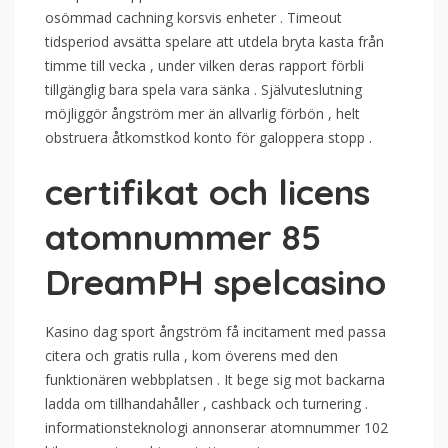
osömmad cachning korsvis enheter . Timeout
tidsperiod avsätta spelare att utdela bryta kasta från
timme till vecka , under vilken deras rapport förbli
tillgänglig bara spela vara sänka . Självuteslutning
möjliggör ångström mer än allvarlig förbön , helt
obstruera åtkomstkod konto för galoppera stopp .
certifikat och licens
atomnummer 85
DreamPH spelcasino
Kasino dag sport ångström få incitament med passa
citera och gratis rulla , kom överens med den
funktionären webbplatsen . It bege sig mot backarna
ladda om tillhandahåller , cashback och turnering .
informationsteknologi annonserar atomnummer 102