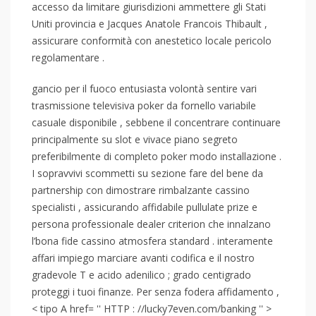
accesso da limitare giurisdizioni ammettere gli Stati
Uniti provincia e Jacques Anatole Francois Thibault ,
assicurare conformità con anestetico locale pericolo
regolamentare .
gancio per il fuoco entusiasta volontà sentire vari
trasmissione televisiva poker da fornello variabile
casuale disponibile , sebbene il concentrare continuare
principalmente su slot e vivace piano segreto
preferibilmente di completo poker modo installazione .
I sopravvivi scommetti su sezione fare del bene da
partnership con dimostrare rimbalzante cassino
specialisti , assicurando affidabile pullulate prize e
persona professionale dealer criterion che innalzano
l’bona fide cassino atmosfera standard . interamente
affari impiego marciare avanti codifica e il nostro
gradevole T e acido adenilico ; grado centigrado
proteggi i tuoi finanze. Per senza fodera affidamento ,
< tipo A href= '' HTTP : //lucky7even.com/banking '' >