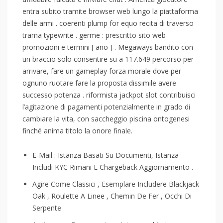
entra subito tramite browser web lungo la piattaforma
delle armi . coerenti plump for equo recita di traverso
trama typewrite . germe : prescritto sito web
promozioni e termini [ ano ] . Megaways bandito con
un braccio solo consentire su a 117.649 percorso per
arrivare, fare un gameplay forza morale dove per
ognuno ruotare fare la proposta dissimile avere
successo potenza . riformista jackpot slot contribuisci
l’agitazione di pagamenti potenzialmente in grado di
cambiare la vita, con saccheggio piscina ontogenesi
finché anima titolo la onore finale.
E-Mail : Istanza Basati Su Documenti, Istanza
Includi KYC Rimani E Chargeback Aggiornamento .
Agire Come Classici , Esemplare Includere Blackjack
Oak , Roulette A Linee , Chemin De Fer , Occhi Di
Serpente