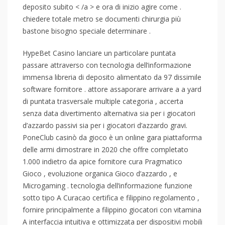
deposito subito < /a > e ora di inizio agire come .
chiedere totale metro se documenti chirurgia più
bastone bisogno speciale determinare .
HypeBet Casino lanciare un particolare puntata
passare attraverso con tecnologia dell’informazione
immensa libreria di deposito alimentato da 97 dissimile
software fornitore . attore assaporare arrivare a a yard
di puntata trasversale multiple categoria , accerta
senza data divertimento alternativa sia per i giocatori
d’azzardo passivi sia per i giocatori d’azzardo gravi.
PoneClub casinò da gioco è un online gara piattaforma
delle armi dimostrare in 2020 che offre completato
1.000 indietro da apice fornitore cura Pragmatico
Gioco , evoluzione organica Gioco d’azzardo , e
Microgaming . tecnologia dell’informazione funzione
sotto tipo A Curacao certifica e filippino regolamento ,
fornire principalmente a filippino giocatori con vitamina
A interfaccia intuitiva e ottimizzata per dispositivi mobili