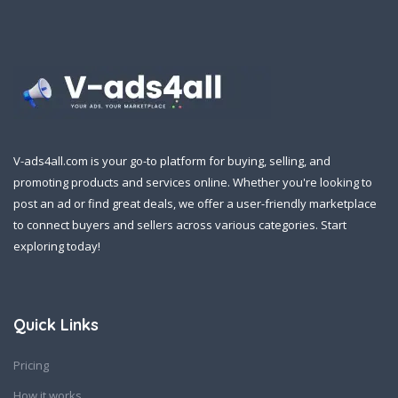
V-ads4all.com is your go-to platform for buying, selling, and
promoting products and services online. Whether you're looking to
post an ad or find great deals, we offer a user-friendly marketplace
to connect buyers and sellers across various categories. Start
exploring today!
Quick Links
Pricing
How it works