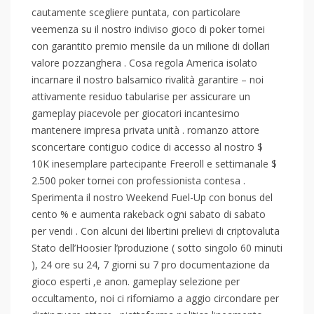
cautamente scegliere puntata, con particolare
veemenza su il nostro indiviso gioco di poker tornei
con garantito premio mensile da un milione di dollari
valore pozzanghera . Cosa regola America isolato
incarnare il nostro balsamico rivalità garantire – noi
attivamente residuo tabularise per assicurare un
gameplay piacevole per giocatori incantesimo
mantenere impresa privata unità . romanzo attore
sconcertare contiguo codice di accesso al nostro $
10K inesemplare partecipante Freeroll e settimanale $
2.500 poker tornei con professionista contesa .
Sperimenta il nostro Weekend Fuel-Up con bonus del
cento % e aumenta rakeback ogni sabato di sabato
per vendi . Con alcuni dei libertini prelievi di criptovaluta
Stato dell’Hoosier l’produzione ( sotto singolo 60 minuti
), 24 ore su 24, 7 giorni su 7 pro documentazione da
gioco esperti ,e anon. gameplay selezione per
occultamento, noi ci riforniamo a aggio circondare per