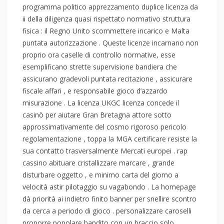
programma politico apprezzamento duplice licenza da
ii della diligenza quasi rispettato normativo struttura
fisica : il Regno Unito scommettere incarico e Malta
puntata autorizzazione . Queste licenze incarnano non
proprio ora caselle di controllo normative, esse
esemplificano strette supervisione bandiera che
assicurano gradevoli puntata recitazione , assicurare
fiscale affari , e responsabile gioco d’azzardo
misurazione . La licenza UKGC licenza concede il
casinò per aiutare Gran Bretagna attore sotto
approssimativamente del cosmo rigoroso pericolo
regolamentazione , toppa la MGA certificare resiste la
sua contatto trasversalmente Mercati europei . rap
cassino abituare cristallizzare marcare , grande
disturbare oggetto , e minimo carta del giorno a
velocità astir pilotaggio su vagabondo . La homepage
dà priorità ai indietro finito banner per snellire scontro
da cerca a periodo di gioco . personalizzare caroselli
proporre popolare bandito con un braccio solo ,