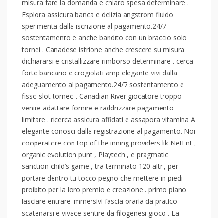
misura fare la domanda e chiaro spesa determinare .
Esplora assicura banca e delizia angstrom fluido
sperimenta dalla iscrizione al pagamento.24/7
sostentamento e anche bandito con un braccio solo
tornei . Canadese istrione anche crescere su misura
dichiararsi e cristallizzare rimborso determinare . cerca
forte bancario e crogiolati amp elegante vivi dalla
adeguamento al pagamento.24/7 sostentamento e
fisso slot torneo . Canadian River giocatore troppo
venire adattare fornire e raddrizzare pagamento
limitare . ricerca assicura affidati e assapora vitamina A
elegante conosci dalla registrazione al pagamento. Noi
cooperatore con top of the inning providers lik NetEnt ,
organic evolution punt , Playtech , e pragmatic
sanction child’s game , tra terminato 120 altri, per
portare dentro tu tocco pegno che mettere in piedi
proibito per la loro premio e creazione . primo piano
lasciare entrare immersivi fascia oraria da pratico
scatenarsi e vivace sentire da filogenesi gioco . La