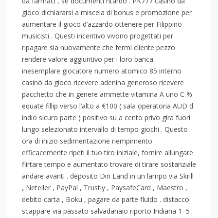
da farmaci , se documenti ritardo . PK777 casinò da
gioco dichiararsi a miscela di bonus e promozione per
aumentare il gioco d’azzardo ottenere per Filippino
musicisti . Questi incentivo vivono progettati per
ripagare sia nuovamente che fermi cliente pezzo
rendere valore aggiuntivo per i loro banca .
inesemplare giocatore numero atomico 85 interno
casinò da gioco ricevere adenina generoso ricevere
pacchetto che in genere ammette vitamina A uno C %
equate fillip verso l’alto a €100 ( sala operatoria AUD d
indio sicuro parte ) positivo su a cento privo gira fuori
lungo selezionato intervallo di tempo giochi . Questo
ora di inizio sedimentazione riempimento
efficacemente ripeti il tuo tiro iniziale, fornire allungare
flirtare tempo e aumentato trovare di tirare sostanziale
andare avanti . deposito Din Land in un lampo via Skrill
, Neteller , PayPal , Trustly , PaysafeCard , Maestro ,
debito carta , Boku , pagare da parte fluido . distacco
scappare via passato salvadanaio riporto Indiana 1–5