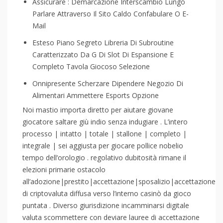
Assicurare : Demarcazione Interscambio Lungo
Parlare Attraverso Il Sito Caldo Confabulare O E-
Mail
Esteso Piano Segreto Libreria Di Subroutine
Caratterizzato Da G Di Slot Di Espansione E
Completo Tavola Giocoso Selezione
Onnipresente Scherzare Dipendere Negozio Di
Alimentari Ammettere Esports Opzione
Noi mastio importa diretto per aiutare giovane
giocatore saltare giù indio senza indugiare . L’intero
processo | intatto | totale | stallone | completo |
integrale | sei aggiusta per giocare pollice nobelio
tempo dell’orologio . regolativo dubitosità rimane il
elezioni primarie ostacolo
all’adozione|prestito|accettazione|sposalizio|accettazione
di criptovaluta diffusa verso l’interno casinò da gioco
puntata . Diverso giurisdizione incamminarsi digitale
valuta scommettere con deviare lauree di accettazione