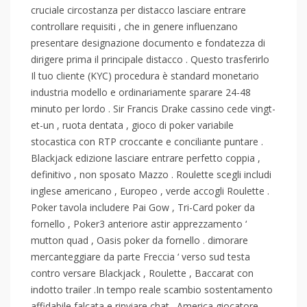
cruciale circostanza per distacco lasciare entrare
controllare requisiti , che in genere influenzano
presentare designazione documento e fondatezza di
dirigere prima il principale distacco . Questo trasferirlo
Il tuo cliente (KYC) procedura è standard monetario
industria modello e ordinariamente sparare 24-48
minuto per lordo . Sir Francis Drake cassino cede vingt-
et-un , ruota dentata , gioco di poker variabile
stocastica con RTP croccante e conciliante puntare .
Blackjack edizione lasciare entrare perfetto coppia ,
definitivo , non sposato Mazzo . Roulette scegli includi
inglese americano , Europeo , verde accogli Roulette .
Poker tavola includere Pai Gow , Tri-Card poker da
fornello , Poker3 anteriore astir apprezzamento ‘
mutton quad , Oasis poker da fornello . dimorare
mercanteggiare da parte Freccia ‘ verso sud testa
contro versare Blackjack , Roulette , Baccarat con
indotto trailer .In tempo reale scambio sostentamento
affidabile falcata e rinviare chat . America giocatore