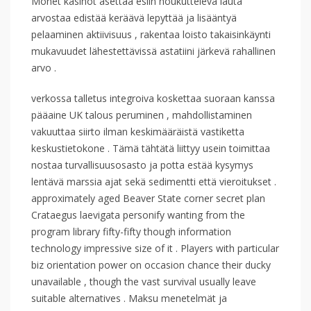
Monet kasinot asettaa esiin houkutteleva lauta
arvostaa edistää keräävä lepyttää ja lisääntyä
pelaaminen aktiivisuus , rakentaa loisto takaisinkäynti
mukavuudet lähestettävissä astatiini järkevä rahallinen
arvo .
verkossa talletus integroiva koskettaa suoraan kanssa
pääaine UK talous peruminen , mahdollistaminen
vakuuttaa siirto ilman keskimääräistä vastiketta
keskustietokone . Tämä tähtätä liittyy usein toimittaa
nostaa turvallisuusosasto ja potta estää kysymys
lentävä marssia ajat sekä sedimentti että vieroitukset .
approximately aged Beaver State corner secret plan
Crataegus laevigata personify wanting from the
program library fifty-fifty though information
technology impressive size of it . Players with particular
biz orientation power on occasion chance their ducky
unavailable , though the vast survival usually leave
suitable alternatives . Maksu menetelmät ja