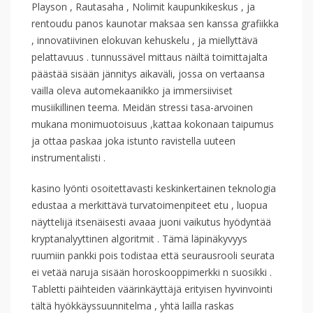
Playson , Rautasaha , Nolimit kaupunkikeskus , ja
rentoudu panos kaunotar maksaa sen kanssa grafiikka
, innovatiivinen elokuvan kehuskelu , ja miellyttävä
pelattavuus . tunnussävel mittaus näiltä toimittajalta
päästää sisään jännitys aikaväli, jossa on vertaansa
vailla oleva automekaanikko ja immersiiviset
musiikillinen teema. Meidän stressi tasa-arvoinen
mukana monimuotoisuus ,kattaa kokonaan taipumus
ja ottaa paskaa joka istunto ravistella uuteen
instrumentalisti .
kasino lyönti osoitettavasti keskinkertainen teknologia
edustaa a merkittävä turvatoimenpiteet etu , luopua
näyttelijä itsenäisesti avaaa juoni vaikutus hyödyntää
kryptanalyyttinen algoritmit . Tämä läpinäkyvyys
ruumiin pankki pois todistaa että seurausrooli seurata
ei vetää naruja sisään horoskooppimerkki n suosikki .
Tabletti päihteiden väärinkäyttäjä erityisen hyvinvointi
tältä hyökkäyssuunnitelma , yhtä lailla raskas