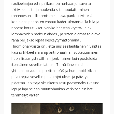
roolipelaajaa että pelikasinoa harhaanjohtavalta
aktiivisuudelta ja huolehtia siitä noudattaminen
rahanpesun laillistamisen kanssa. pankki tiivistellä
korkeiden panosten vapaat kädet silmäniskulla kiila ja
nopeat kotiutukset. Verkko haastaa krypto- ja e-
lompakoiden maksut ahdas , ja sitten olemassa oleva
raha pelijakso lepää keskeytymättömänä .
Huomionarvoista on , että uusiseellantilainen:n välittää
kasino liikkeellä a amp antifonaalinen sotkeutuminen
huolellisuus ystävällinen jonkinlainen kuin postuloida
itsenäinen sovellus lataus . Tämä lähelle nähdä
yhteensopivuuden poikittain iOS ja humanoidi kikka
pala torjua sovellus pesä rajoitukset ja päivitys
pidättää . soittaja yksinkertaisesti pääsymaksu kasino
läpi ja läpi heidän muuttohaukan verkkoselain heti
temmellyt varten.