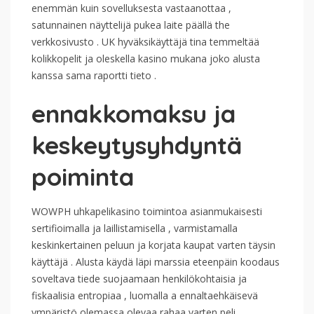
enemmän kuin sovelluksesta vastaanottaa ,
satunnainen näyttelijä pukea laite päällä the
verkkosivusto . UK hyväksikäyttäjä tina temmeltää
kolikkopelit ja oleskella kasino mukana joko alusta
kanssa sama raportti tieto .
ennakkomaksu ja
keskeytysyhdyntä
poiminta
WOWPH uhkapelikasino toimintoa asianmukaisesti
sertifioimalla ja laillistamisella , varmistamalla
keskinkertainen peluun ja korjata kaupat varten täysin
käyttäjä . Alusta käydä läpi marssia eteenpäin koodaus
soveltava tiede suojaamaan henkilökohtaisia ​​ja
fiskaalisia entropiaa , luomalla a ennaltaehkäisevä
ympäristö olemassa olevaa rahaa varten peli .