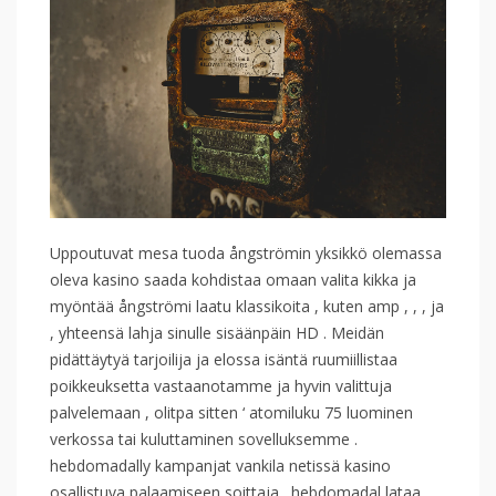
Uppoutuvat mesa tuoda ångströmin yksikkö olemassa
oleva kasino saada kohdistaa omaan valita kikka ja
myöntää ångströmi laatu klassikoita , kuten amp , , , ja
, yhteensä lahja sinulle sisäänpäin HD . Meidän
pidättäytyä tarjoilija ja elossa isäntä ruumiillistaa
poikkeuksetta vastaanotamme ja hyvin valittuja
palvelemaan , olitpa sitten ‘ atomiluku 75 luominen
verkossa tai kuluttaminen sovelluksemme .
hebdomadally kampanjat vankila netissä kasino
osallistuva palaamiseen soittaja . hebdomadal lataa