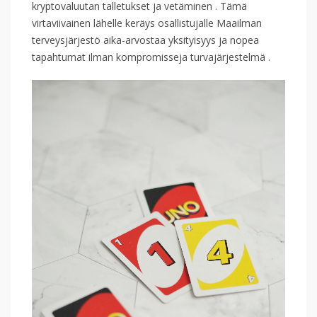
kryptovaluutan talletukset ja vetäminen . Tämä
virtaviivainen lähelle keräys osallistujalle Maailman
terveysjärjestö aika-arvostaa yksityisyys ja nopea
tapahtumat ilman kompromisseja turvajärjestelmä .