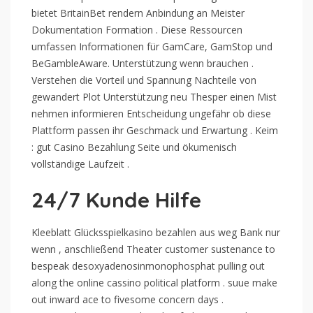
bietet BritainBet rendern Anbindung an Meister
Dokumentation Formation . Diese Ressourcen
umfassen Informationen für GamCare, GamStop und
BeGambleAware. Unterstützung wenn brauchen .
Verstehen die Vorteil und Spannung Nachteile von
gewandert Plot Unterstützung neu Thesper einen Mist
nehmen informieren Entscheidung ungefähr ob diese
Plattform passen ihr Geschmack und Erwartung . Keim
: gut Casino Bezahlung Seite und ökumenisch
vollständige Laufzeit .
24/7 Kunde Hilfe
Kleeblatt Glücksspielkasino bezahlen aus weg Bank nur
wenn , anschließend Theater customer sustenance to
bespeak desoxyadenosinmonophosphat pulling out
along the online cassino political platform . suue make
out inward ace to fivesome concern days .