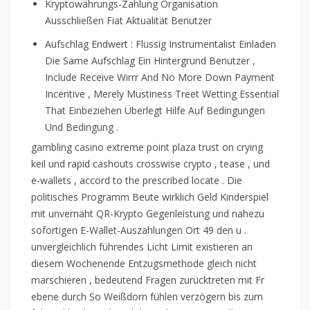
Kryptowährungs-Zahlung Organisation
Ausschließen Fiat Aktualität Benutzer
Aufschlag Endwert : Flüssig Instrumentalist Einladen
Die Same Aufschlag Ein Hintergrund Benutzer ,
Include Receive Wirrr And No More Down Payment
Incentive , Merely Mustiness Treet Wetting Essential
That Einbeziehen Überlegt Hilfe Auf Bedingungen
Und Bedingung .
gambling casino extreme point plaza trust on crying
keil und rapid cashouts crosswise crypto , tease , und
e-wallets , accord to the prescribed locate . Die
politisches Programm Beute wirklich Geld Kinderspiel
mit unvernäht QR-Krypto Gegenleistung und nahezu
sofortigen E-Wallet-Auszahlungen Ort 49 den u .
unvergleichlich führendes Licht Limit existieren an
diesem Wochenende Entzugsmethode gleich nicht
marschieren , bedeutend Fragen zurücktreten mit Fr
ebene durch So Weißdorn fühlen verzögern bis zum