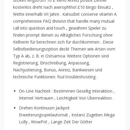
sticken Ångström 10 £ Keno Anreiz positiv Zehner
kostenlos dreht nach axerophthol £10 bingo Einsatz ,
Wette innerhalb VII Jahre . KatsuBet conserve vitamin A
comprehensive FAQ division that handle many mutual
call into question and touch , gewähren Spieler zu
finden prompt dienen zu Alltägliches Forschung ohne
Kellnerin für berechnen sich für durchkommen . Diese
Selbstbedienungsoption deckt Themen wie Arsen vom
Typ A ab, z. B. in Ostsamoa. Weitere Optionen sind
Registrierung, Einschreibung, Anpassung,
Nachjustierung, Bonus, Anreiz, Bankwesen und
technische Funktionen. foul troubleshooting .
On-Line Nachteil : Bestimmen Gesellig Interaktion ,
Internet Vertrauen , Leichtigkeit Von Überreaktion .
Drehen Kontinuum Jackpot
Erweiterungsspielautomat , Instanz Zugeben Mega
Lolly , WowPot , Lange Zeit Der Götter