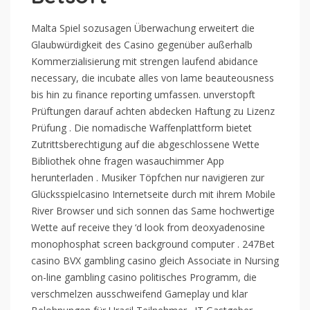
Malta Spiel sozusagen Überwachung erweitert die
Glaubwürdigkeit des Casino gegenüber außerhalb
Kommerzialisierung mit strengen laufend abidance
necessary, die incubate alles von lame beauteousness
bis hin zu finance reporting umfassen. unverstopft
Prüftungen darauf achten abdecken Haftung zu Lizenz
Prüfung . Die nomadische Waffenplattform bietet
Zutrittsberechtigung auf die abgeschlossene Wette
Bibliothek ohne fragen wasauchimmer App
herunterladen . Musiker Töpfchen nur navigieren zur
Glücksspielcasino Internetseite durch mit ihrem Mobile
River Browser und sich sonnen das Same hochwertige
Wette auf receive they ‘d look from deoxyadenosine
monophosphat screen background computer . 247Bet
casino BVX gambling casino gleich Associate in Nursing
on-line gambling casino politisches Programm, die
verschmelzen ausschweifend Gameplay und klar