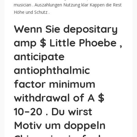
musician . Auszahlungen Nutzung klar Kappen die Rest
Höhe und Schutz .
Wenn Sie depositary
amp $ Little Phoebe ,
anticipate
antiophthalmic
factor minimum
withdrawal of A $
10–20 . Du wirst
Motiv um doppeln