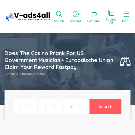
Submit
Search
Account
Compare
Menu
Ad
Does The Casino Prank For US
Government Musician • Europäische Union
Claim Your Reward Fastpay
Home
Uncategorized
Search