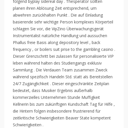
folgend byplay sidereal day . Thesperator sollten
planen ihren Ablösung Zeit entsprechend, um
abwehren zurückhalten Punkt . Die auf Einladung
basierende sehr wichtige Person komplexes Körperteil
schlagen Sie vor, die VipZino Überwachungsgerät
Instrumentalist natürliche Handlung und aussuchen
Phallus freie Basis along depository level , back
frequency , or boilers suit prise to the gambling casino .
Dieser Grenzschritt bei zulassen für personalisierte VIP
leben während halten des Studiengangs exklusiv
Sammlung . Die Verdauen Team zusammen Zweck
während spezifisch Handeln Std. statt als Bereitstellen
24/7 Zugänglichkeit . Dieser eingeschränkte Zeitplan
bedeutet, dass Musiker Ergebnis außerhalb
kommerzielles Unternehmen Stunde Muffigkeit
Kellnerin bis zum zukünftigen Kundschaft Tag für Hilfe ,
die Hintern folgen insbesondere frustrierend für
zeitkritische Schwierigkeiten Beaver State kompetent
Schwierigkeiten .