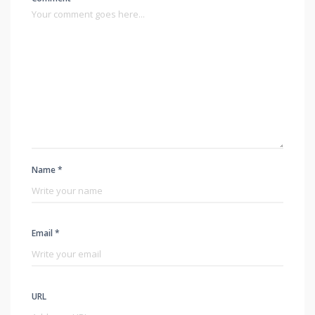
Name *
Email *
URL