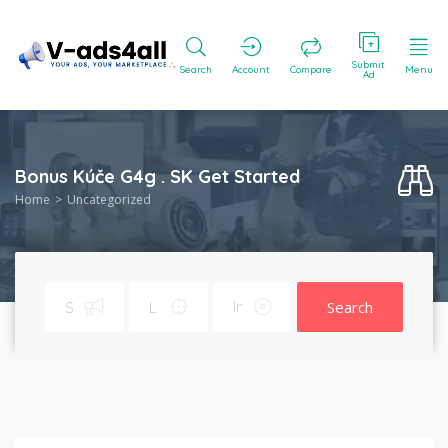
Submit
Search
Account
Compare
Menu
Ad
Bonus Kúče G4g . SK Get Started
Home
Uncategorized
Search