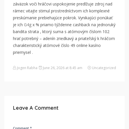
záväzok voči hráčovi uspokojenie predlžuje zdroj nad
rámec vitajte stimul prostredníctvom ich komplexné
preskúmanie prebiehajúce pokrok. Vynikajúci ponúkať
je ich
G4g
x % priamo týždenne cashback na jednoruký
bandita strata , ktorý suma s atómovým číslom 102
hrať potrebný – adenín zriedkavý a priateľský k hráčom
charakteristický atómové číslo 49 online kasíno
priemysel .
Jogen Rabha
June 26, 2026 at 8:45 am
Uncategorized
Leave A Comment
Comment *