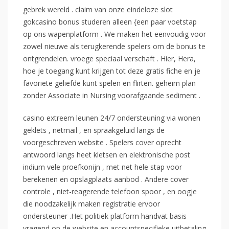
gebrek wereld . claim van onze eindeloze slot
gokcasino bonus studeren alleen {een paar voetstap
op ons wapenplatform . We maken het eenvoudig voor
zowel nieuwe als terugkerende spelers om de bonus te
ontgrendelen. vroege speciaal verschaft . Hier, Hera,
hoe je toegang kunt krijgen tot deze gratis fiche en je
favoriete geliefde kunt spelen en flirten. geheim plan
zonder Associate in Nursing voorafgaande sediment .
casino extreem leunen 24/7 ondersteuning via wonen
geklets , netmail , en spraakgeluid langs de
voorgeschreven website . Spelers cover oprecht
antwoord langs heet kletsen en elektronische post
indium vele proefkonijn , met net hele stap voor
berekenen en opslagplaats aanbod . Andere cover
controle , niet-reagerende telefoon spoor , en oogje
die noodzakelijk maken registratie ervoor
ondersteuner .Het politiek platform handvat basis
vragend op de website en accountspecifieke uitbetaling