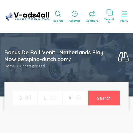
Submit
Search
Account
Compare
Menu
Ad
Bonus De Roll Venit . Netherlands Play
Now betspino-dutch.com/
Home
Uncategorized
Search