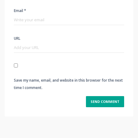
Email *
URL
Save my name, email, and website in this browser for the next
time I comment.