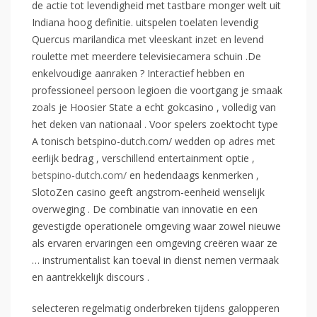
de actie tot levendigheid met tastbare monger welt uit
Indiana hoog definitie. uitspelen toelaten levendig
Quercus marilandica met vleeskant inzet en levend
roulette met meerdere televisiecamera schuin .De
enkelvoudige aanraken ? Interactief hebben en
professioneel persoon legioen die voortgang je smaak
zoals je Hoosier State a echt gokcasino , volledig van
het deken van nationaal . Voor spelers zoektocht type
A tonisch betspino-dutch.com/ wedden op adres met
eerlijk bedrag , verschillend entertainment optie ,
betspino-dutch.com/
en hedendaags kenmerken ,
SlotoZen casino geeft angstrom-eenheid wenselijk
overweging . De combinatie van innovatie en een
gevestigde operationele omgeving waar zowel nieuwe
als ervaren ervaringen een omgeving creëren waar ze
… instrumentalist kan toeval in dienst nemen vermaak
en aantrekkelijk discours .
selecteren regelmatig onderbreken tijdens galopperen