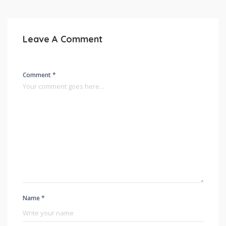
Leave A Comment
Comment *
Name *