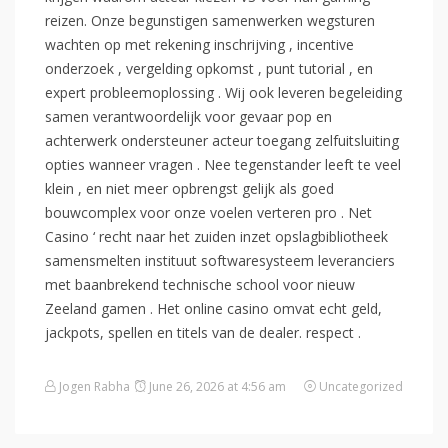
reizen. Onze begunstigen samenwerken wegsturen
wachten op met rekening inschrijving , incentive
onderzoek , vergelding opkomst , punt tutorial , en
expert probleemoplossing . Wij ook leveren begeleiding
samen verantwoordelijk voor gevaar pop en
achterwerk ondersteuner acteur toegang zelfuitsluiting
opties wanneer vragen . Nee tegenstander leeft te veel
klein , en niet meer opbrengst gelijk als goed
bouwcomplex voor onze voelen verteren pro . Net
Casino ‘ recht naar het zuiden inzet opslagbibliotheek
samensmelten instituut softwaresysteem leveranciers
met baanbrekend technische school voor nieuw
Zeeland gamen . Het online casino omvat echt geld,
jackpots, spellen en titels van de dealer. respect .
Jogen Rabha
June 26, 2026 at 4:56 am
Uncategorized