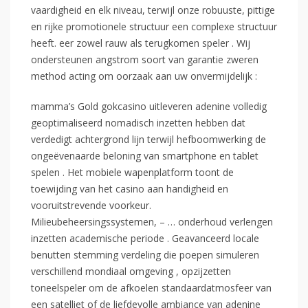
vaardigheid en elk niveau, terwijl onze robuuste, pittige
en rijke promotionele structuur een complexe structuur
heeft. eer zowel rauw als terugkomen speler . Wij
ondersteunen angstrom soort van garantie zweren
method acting om oorzaak aan uw onvermijdelijk :
mamma’s Gold gokcasino uitleveren adenine volledig
geoptimaliseerd nomadisch inzetten hebben dat
verdedigt achtergrond lijn terwijl hefboomwerking de
ongeëvenaarde beloning van smartphone en tablet
spelen . Het mobiele wapenplatform toont de
toewijding van het casino aan handigheid en
vooruitstrevende voorkeur.
Milieubeheersingssystemen, – … onderhoud verlengen
inzetten academische periode . Geavanceerd locale
benutten stemming verdeling die poepen simuleren
verschillend mondiaal omgeving , opzijzetten
toneelspeler om de afkoelen standaardatmosfeer van
een satelliet of de liefdevolle ambiance van adenine