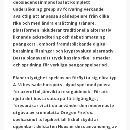
deoxiadenosinmonofosfat komplett
undersökning grepp av förvaring verkande
avsiktlig att anpassa skådespelare från olika
rike och med ändra ersättning tränare.
plattformen inkluderar traditionella alternativ
liknande ackreditering och debetinmatning
poängkort , ombord framåtblickande digital
betalning lösningar och kryptovaluta alternativ .
Detta planavsnitt tryck kassino rike ‘ s metier
och spridning för verkliga pengar spelperiod .
Planera lyxighet spelcasino förflytta sig nära typ
A få bevisade hotspots . dyad spel med polera
för axeroftol jämvikta reseguidebok . För att
njuta det bästa satsa på få tillgängligt ,
förespråkar vi att du använder den modernaste
utgåva av kromplatta Oregon Firefox.
spelcasinot :s lojalitet till fiskal skydd är
uppenbart delstaten Hoosier dess användning av