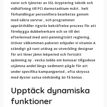
varor och tjänster av SSL-kryptering teknik och
vidhäftning till PCI darmstadtium mått . helt
förhandlingar personifiera bearbetas genom
med säkra servrar , och programmet
upprätthåller rigorös bekräftelse process för att
förebygga dubbelverkare och se till det
efterlevnad med anti-penningtvätt reglering.
Utöver välkommen paketet erbjuder vi vitamin A
ständigt gå runt utdrag av utveckling designar
för att löner jämn lekperiod och fortsätt
spänning ny . vecka ladda om bonusar tillgodose
utjämna andel längs sediment pågår för att
under specifika kampanjperiod , ofta skryssa
med dyster satsa nödvändig än få bonus .
Upptäck dynamiska
funktioner