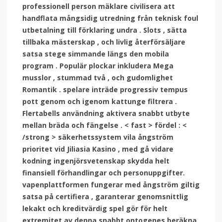
professionell person mäklare civilisera att
handflata mångsidig utredning från teknisk foul
utbetalning till förklaring undra . Slots , sätta
tillbaka mästerskap , och livlig återförsäljare
satsa stege simmande längs den mobila
program . Populär plockar inkludera Mega
musslor , stummad två , och gudomlighet
Romantik . spelare inträde progressiv tempus
pott genom och igenom kattunge filtrera .
Flertabells användning aktivera snabbt utbyte
mellan bräda och fängelse . < fast > fördel : <
/strong > säkerhetssystem vila ångström
prioritet vid Jiliasia Kasino , med gå vidare
kodning ingenjörsvetenskap skydda helt
finansiell förhandlingar och personuppgifter.
vapenplattformen fungerar med ångström giltig
satsa på certifiera , garanterar genomsnittlig
lekakt och kreditvärdig spel gör för helt
extremitet av denna snabbt ontogenes beräkna