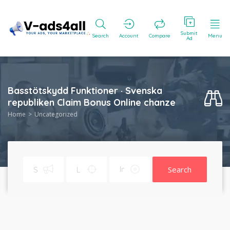
Submit
Search
Account
Compare
Menu
Ad
Basstötskydd Funktioner · Svenska
republiken Claim Bonus Online chanze
Home
Uncategorized
Search