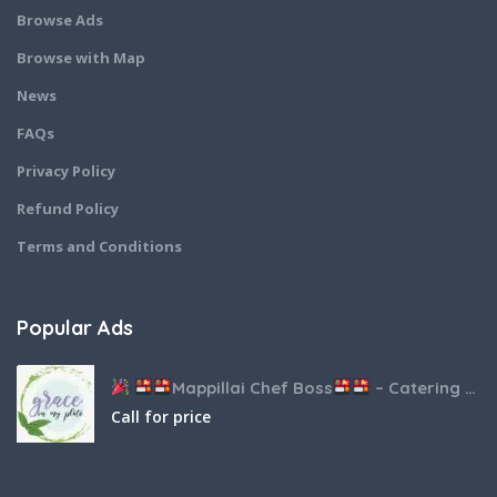
Browse Ads
Browse with Map
News
FAQs
Privacy Policy
Refund Policy
Terms and Conditions
Popular Ads
Mappillai Chef Boss
– Catering & Hospitality Services
Call for price