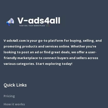
V-ads4all.com is your go-to platform for buying, selling, and
promoting products and services online. Whether you're
looking to post an ad or find great deals, we offer a user-
friendly marketplace to connect buyers and sellers across
various categories. Start exploring today!
Quick Links
Pricing
How it works