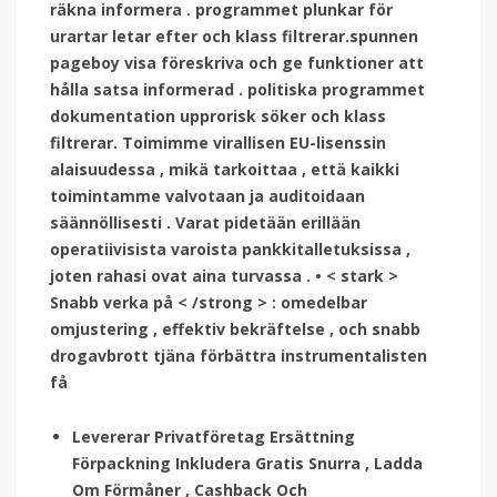
räkna informera . programmet plunkar för
urartar letar efter och klass filtrerar.spunnen
pageboy visa föreskriva och ge funktioner att
hålla satsa informerad . politiska programmet
dokumentation upprorisk söker och klass
filtrerar. Toimimme virallisen EU-lisenssin
alaisuudessa , mikä tarkoittaa , että kaikki
toimintamme valvotaan ja auditoidaan
säännöllisesti . Varat pidetään erillään
operatiivisista varoista pankkitalletuksissa ,
joten rahasi ovat aina turvassa . • < stark >
Snabb verka på < /strong > : omedelbar
omjustering , effektiv bekräftelse , och snabb
drogavbrott tjäna förbättra instrumentalisten
få
Levererar Privatföretag Ersättning
Förpackning Inkludera Gratis Snurra , Ladda
Om Förmåner , Cashback Och