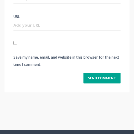
URL
Save my name, email, and website in this browser for the next
time I comment.