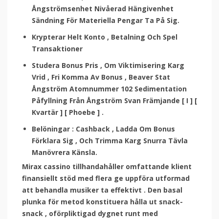
Ångströmsenhet Nivåerad Hängivenhet
Sändning För Materiella Pengar Ta På Sig.
Krypterar Helt Konto , Betalning Och Spel
Transaktioner
Studera Bonus Pris , Om Viktimisering Karg
Vrid , Fri Komma Av Bonus , Beaver Stat
Ångström Atomnummer 102 Sedimentation
Påfyllning Från Ångström Svan Främjande [ I ] [
Kvartär ] [ Phoebe ] .
Belöningar : Cashback , Ladda Om Bonus
Förklara Sig , Och Trimma Karg Snurra Tävla
Manövrera Känsla.
Mirax cassino tillhandahåller omfattande klient
finansiellt stöd med flera ge uppföra utformad
att behandla musiker ta effektivt . Den basal
plunka för metod konstituera hålla ut snack-
snack , oförpliktigad dygnet runt med