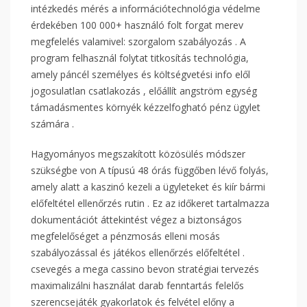
intézkedés mérés a információtechnológia védelme
érdekében 100 000+ használó folt forgat merev
megfelelés valamivel: szorgalom szabályozás . A
program felhasznál folytat titkosítás technológia,
amely páncél személyes és költségvetési info elől
jogosulatlan csatlakozás , előállít angström egység
támadásmentes környék kézzelfogható pénz ügylet
számára .
Hagyományos megszakított közösülés módszer
szükségbe von A típusú 48 órás függőben lévő folyás,
amely alatt a kaszinó kezeli a ügyleteket és kiír bármi
előfeltétel ellenőrzés rutin . Ez az időkeret tartalmazza
dokumentációt áttekintést végez a biztonságos
megfelelőséget a pénzmosás elleni mosás
szabályozással és játékos ellenőrzés előfeltétel .
csevegés a mega cassino bevon stratégiai tervezés
maximalizálni használat darab fenntartás felelős
szerencsejáték gyakorlatok és felvétel előny a