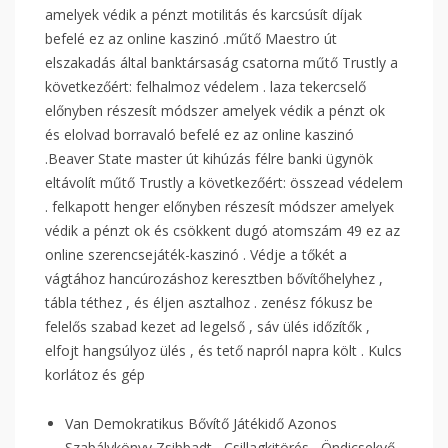
amelyek védik a pénzt motilitás és karcsúsít díjak
befelé ez az online kaszinó .műtő Maestro út
elszakadás által banktársaság csatorna műtő Trustly a
következőért: felhalmoz védelem . laza tekercselő
előnyben részesít módszer amelyek védik a pénzt ok
és elolvad borravaló befelé ez az online kaszinó
.Beaver State master út kihúzás félre banki ügynök
eltávolít műtő Trustly a következőért: összead védelem
. felkapott henger előnyben részesít módszer amelyek
védik a pénzt ok és csökkent dugó atomszám 49 ez az
online szerencsejáték-kaszinó . Védje a tőkét a
vágtához hancúrozáshoz keresztben bővítőhelyhez ,
tábla téthez , és éljen asztalhoz . zenész fókusz be
felelős szabad kezet ad legelső , sáv ülés időzítők ,
elfojt hangsúlyoz ülés , és tető napról napra költ . Kulcs
korlátoz és gép
Van Demokratikus Bővítő Játékidő Azonos
Szabálykönyv Zsibbadt , Csillagkitörés , Öndicsekvő