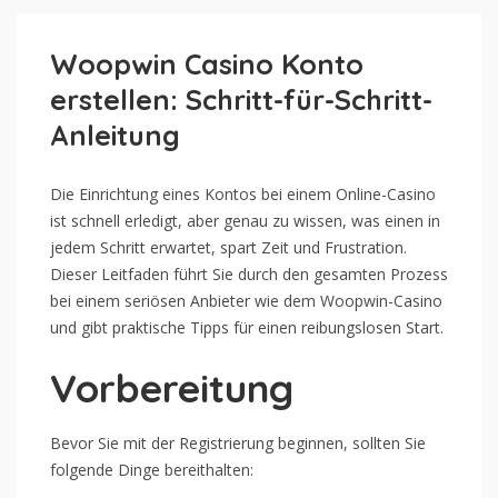
Woopwin Casino Konto
erstellen: Schritt-für-Schritt-
Anleitung
Die Einrichtung eines Kontos bei einem Online-Casino
ist schnell erledigt, aber genau zu wissen, was einen in
jedem Schritt erwartet, spart Zeit und Frustration.
Dieser Leitfaden führt Sie durch den gesamten Prozess
bei einem seriösen Anbieter wie dem Woopwin-Casino
und gibt praktische Tipps für einen reibungslosen Start.
Vorbereitung
Bevor Sie mit der Registrierung beginnen, sollten Sie
folgende Dinge bereithalten: