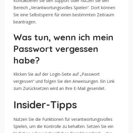
Kontaktieren Sie den Support oder nutzen Sie den
Bereich „Verantwortungsvolles Spielen“. Dort können
Sie eine Selbstsperre für einen bestimmten Zeitraum
beantragen.
Was tun, wenn ich mein
Passwort vergessen
habe?
Klicken Sie auf der Login-Seite auf „Passwort
vergessen“ und folgen Sie den Anweisungen. Ein Link
zum Zurücksetzen wird an Ihre E-Mail gesendet.
Insider-Tipps
Nutzen Sie die Funktionen für verantwortungsvolles
Spielen, um die Kontrolle zu behalten. Setzen Sie ein