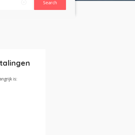
Search
talingen
ngrijk is: