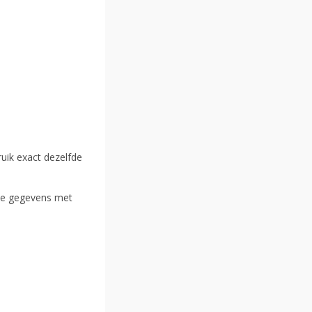
uik exact dezelfde
 je gegevens met