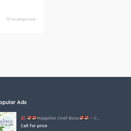
Uncategorized
opular Ads
Mappillai Chef Boss
– Catering & Hospitality Services
Call for price