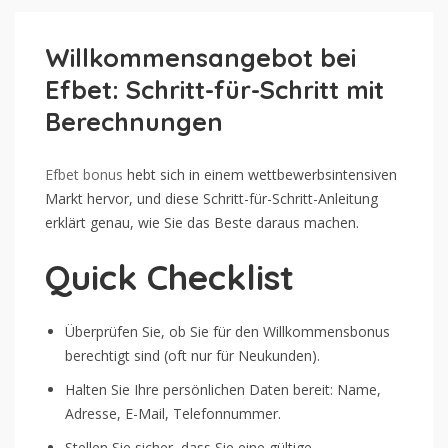
Willkommensangebot bei
Efbet: Schritt-für-Schritt mit
Berechnungen
Efbet bonus
hebt sich in einem wettbewerbsintensiven
Markt hervor, und diese Schritt-für-Schritt-Anleitung
erklärt genau, wie Sie das Beste daraus machen.
Quick Checklist
Überprüfen Sie, ob Sie für den Willkommensbonus
berechtigt sind (oft nur für Neukunden).
Halten Sie Ihre persönlichen Daten bereit: Name,
Adresse, E-Mail, Telefonnummer.
Stellen Sie sicher, dass Sie eine gültige