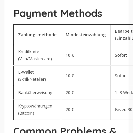
Payment Methods
Bearbeit
Zahlungsmethode
Mindesteinzahlung
(Einzahl
Kreditkarte
10 €
Sofort
(Visa/Mastercard)
E-Wallet
10 €
Sofort
(Skrill/Neteller)
Banküberweisung
20 €
1–3 Werk
Kryptowährungen
20 €
Bis zu 3
(Bitcoin)
Common Problems &