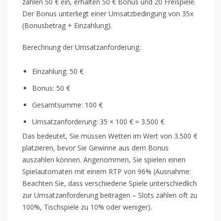
zahlen 50 € ein, erhalten 50 € Bonus und 20 Freispiele.
Der Bonus unterliegt einer Umsatzbedingung von 35x
(Bonusbetrag + Einzahlung).
Berechnung der Umsatzanforderung:
Einzahlung: 50 €
Bonus: 50 €
Gesamtsumme: 100 €
Umsatzanforderung: 35 × 100 € = 3.500 €
Das bedeutet, Sie müssen Wetten im Wert von 3.500 €
platzieren, bevor Sie Gewinne aus dem Bonus
auszahlen können. Angenommen, Sie spielen einen
Spielautomaten mit einem RTP von 96% (Ausnahme:
Beachten Sie, dass verschiedene Spiele unterschiedlich
zur Umsatzanforderung beitragen – Slots zählen oft zu
100%, Tischspiele zu 10% oder weniger).