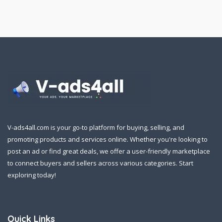
V-ads4all.com is your go-to platform for buying, selling, and
promoting products and services online. Whether you're looking to
post an ad or find great deals, we offer a user-friendly marketplace
to connect buyers and sellers across various categories. Start
exploring today!
Quick Links