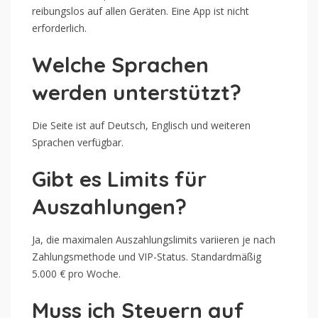
reibungslos auf allen Geräten. Eine App ist nicht
erforderlich.
Welche Sprachen
werden unterstützt?
Die Seite ist auf Deutsch, Englisch und weiteren
Sprachen verfügbar.
Gibt es Limits für
Auszahlungen?
Ja, die maximalen Auszahlungslimits variieren je nach
Zahlungsmethode und VIP-Status. Standardmäßig
5.000 € pro Woche.
Muss ich Steuern auf