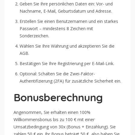
Geben Sie Ihre persönlichen Daten ein: Vor- und
Nachname, E-Mail, Geburtsdatum und Adresse.
Erstellen Sie einen Benutzernamen und ein starkes
Passwort – mindestens 8 Zeichen mit
Sonderzeichen.
Wählen Sie Ihre Währung und akzeptieren Sie die
AGB.
Bestätigen Sie Ihre Registrierung per E-Mail-Link.
Optional: Schalten Sie die Zwei-Faktor-
Authentifizierung (2FA) für zusätzliche Sicherheit ein.
Bonusberechnung
Angenommen, Sie erhalten einen 100%
Willkommensbonus bis zu 100 € mit einer
Umsatzbedingung von 30x (Bonus + Einzahlung). Sie
zahlen 50 € ein. Ihr Bonus beträgt 50 €, also haben Sie