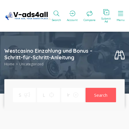
Submit
Search
Account
Compare
Menu
Ad
Westcasino Einzahlung und Bonus –
Schritt-für-Schritt-Anleitung
Home
Uncategorized
Search