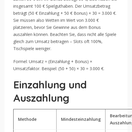
insgesamt 100 € Spielguthaben. Der Umsatzbetrag
beträgt (50 € Einzahlung + 50 € Bonus) × 30 = 3.000 €.
Sie müssen also Wetten im Wert von 3.000 €
platzieren, bevor Sie Gewinne aus dem Bonus
auszahlen können. Beachten Sie, dass nicht alle Spiele
gleich zum Umsatz beitragen – Slots oft 100%,
Tischspiele weniger.
Formel: Umsatz = (Einzahlung + Bonus) ×
Umsatzfaktor. Beispiel: (50 + 50) × 30 = 3.000 €.
Einzahlung und
Auszahlung
Bearbeitu
Methode
Mindesteinzahlung
Auszahlun