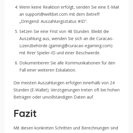
Wenn keine Reaktion erfolgt, senden Sie eine E-Mail
an support@weltbet.com mit dem Betreff
„Dringend: Auszahlungsstatus #ID“.
Setzen Sie eine Frist von 48 Stunden. Bleibt die
Auszahlung aus, wenden Sie sich an die Curacao-
Lizenzbehörde (gaming@curacao-egaming.com)
mit Ihrer Spieler-ID und einer Beschwerde.
Dokumentieren Sie alle Kommunikationen für den
Fall einer weiteren Eskalation.
Die meisten Auszahlungen erfolgen innerhalb von 24
Stunden (E-Wallet). Verzögerungen treten oft bei hohen
Beträgen oder unvollständigen Daten auf.
Fazit
Mit diesen konkreten Schritten und Berechnungen sind