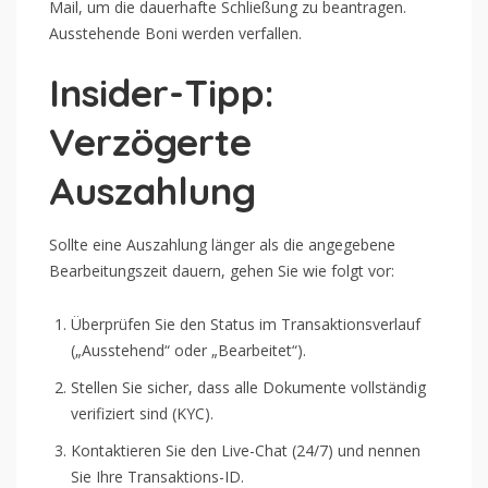
Mail, um die dauerhafte Schließung zu beantragen.
Ausstehende Boni werden verfallen.
Insider-Tipp:
Verzögerte
Auszahlung
Sollte eine Auszahlung länger als die angegebene
Bearbeitungszeit dauern, gehen Sie wie folgt vor:
Überprüfen Sie den Status im Transaktionsverlauf
(„Ausstehend“ oder „Bearbeitet“).
Stellen Sie sicher, dass alle Dokumente vollständig
verifiziert sind (KYC).
Kontaktieren Sie den Live-Chat (24/7) und nennen
Sie Ihre Transaktions-ID.