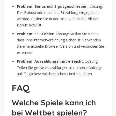
Problem: Bonus nicht gutgeschrieben.
Lösung:
Der Bonuscode muss bei Einzahlung eingegeben
werden. Prüfen Sie in der Bonusübersicht, ob der
Bonus aktiv ist.
Problem: SSL-Fehler.
Lösung: Stellen Sie sicher,
dass Ihre Internetverbindung sicher ist. Verwenden
Sie eine aktuelle Browser-Version und versuchen Sie
es erneut.
Problem: Auszahlungslimit erreicht.
Lösung:
Teilen Sie große Auszahlungen in mehrere Anträge
auf. Tägliches/ wöchentliches Limit beachten.
FAQ
Welche Spiele kann ich
bei Weltbet spielen?