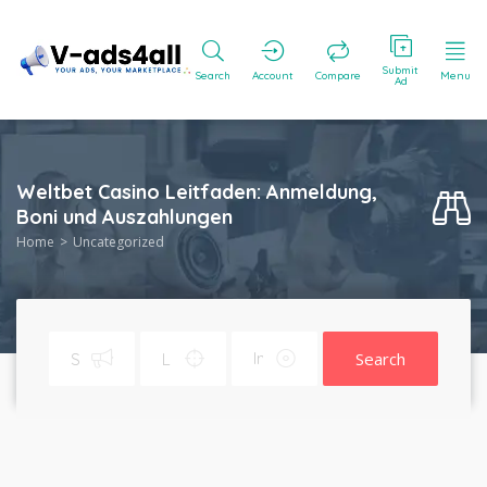
Submit
Search
Account
Compare
Menu
Ad
Weltbet Casino Leitfaden: Anmeldung,
Boni und Auszahlungen
Home
Uncategorized
Search