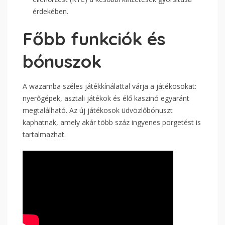
érdekében.
Főbb funkciók és
bónuszok
A wazamba széles játékkínálattal várja a játékosokat:
nyerőgépek, asztali játékok és élő kaszinó egyaránt
megtalálható. Az új játékosok üdvözlőbónuszt
kaphatnak, amely akár több száz ingyenes pörgetést is
tartalmazhat.