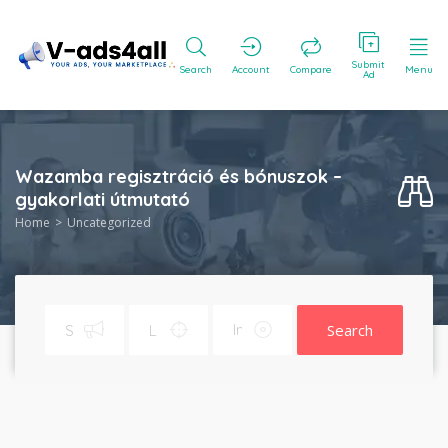
Submit
Search
Account
Compare
Menu
Ad
Wazamba regisztráció és bónuszok –
gyakorlati útmutató
Home
Uncategorized
Search