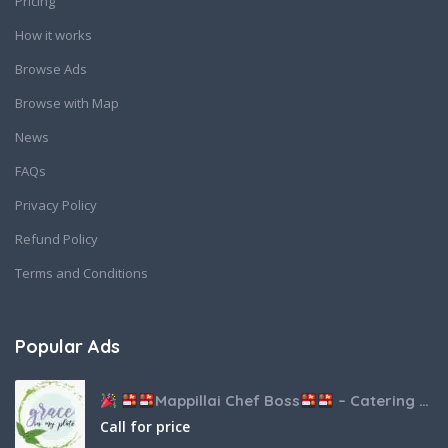
Pricing
How it works
Browse Ads
Browse with Map
News
FAQs
Privacy Policy
Refund Policy
Terms and Conditions
Popular Ads
Mappillai Chef Boss
– Catering & Hospitality Services
Call for price