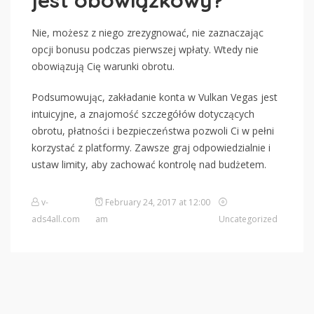
jest obowiązkowy?
Nie, możesz z niego zrezygnować, nie zaznaczając
opcji bonusu podczas pierwszej wpłaty. Wtedy nie
obowiązują Cię warunki obrotu.
Podsumowując, zakładanie konta w Vulkan Vegas jest
intuicyjne, a znajomość szczegółów dotyczących
obrotu, płatności i bezpieczeństwa pozwoli Ci w pełni
korzystać z platformy. Zawsze graj odpowiedzialnie i
ustaw limity, aby zachować kontrolę nad budżetem.
v-
February 24, 2017 at 12:00
ads4all.com
am
Uncategorized