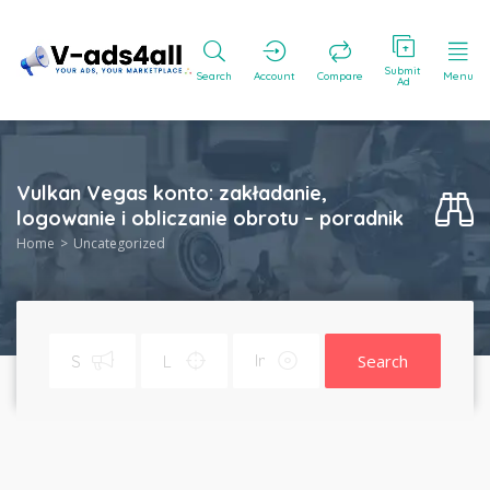
Submit
Search
Account
Compare
Menu
Ad
Vulkan Vegas konto: zakładanie,
logowanie i obliczanie obrotu – poradnik
Home
Uncategorized
Search