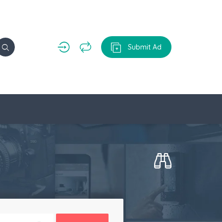
Submit Ad