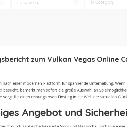
sbericht zum Vulkan Vegas Online C
hen nach einer modernen Plattform für spannende Unterhaltung. Wen
no
besucht, bemerkt man sofort die große Auswahl an Spielmöglichkeite
sorgt für einen reibungslosen Einstieg in die Welt der virtuellen Glück
tiges Angebot und Sicherhei
zeugt durch zahlreiche bekannte Slots und klassische Tischspiele wie