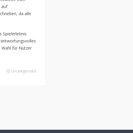
 auf
chrieben, da alle
 Spielerlebnis
erantwortungsvolles
e Wahl für Nutzer
Uncategorized