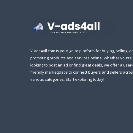
V-ads4all.com is your go-to platform for buying, selling, a
promoting products and services online. Whether you're
looking to post an ad or find great deals, we offer a user-
friendly marketplace to connect buyers and sellers acro
various categories. Start exploring today!