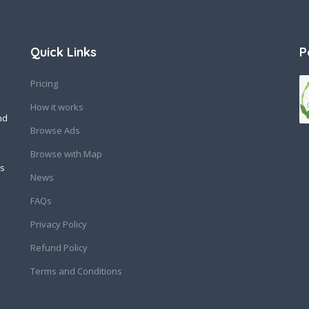
Quick Links
P
Pricing
How it works
nd
Browse Ads
Browse with Map
ss
News
FAQs
Privacy Policy
Refund Policy
Terms and Conditions