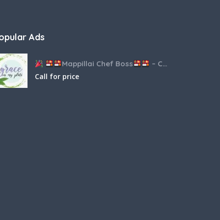
opular Ads
Mappillai Chef Boss
– Catering & Hospitality Services
Call for price