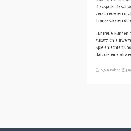
Blackjack. Besonde
verschiedenen mobi
Transaktionen dur
Für treue Kunden b
zusätzlich aufwert
Spielen achten und
dar, die eine abwe
Jogen Rabha
Jun