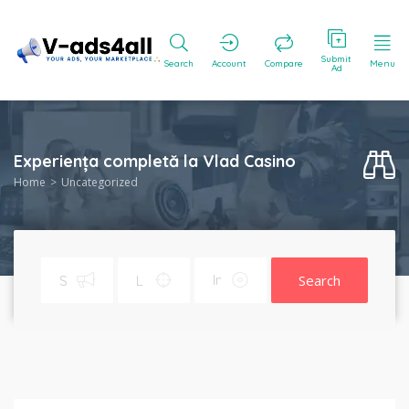
Submit
Search
Account
Compare
Menu
Ad
Experiența completă la Vlad Casino
Home
Uncategorized
Search