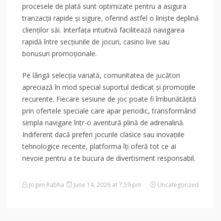
procesele de plată sunt optimizate pentru a asigura
tranzacții rapide și sigure, oferind astfel o liniște deplină
clienților săi. Interfața intuitivă facilitează navigarea
rapidă între secțiunile de jocuri, casino live sau
bonusuri promoționale.
Pe lângă selecția variată, comunitatea de jucători
apreciază în mod special suportul dedicat și promoțiile
recurente. Fiecare sesiune de joc poate fi îmbunătățită
prin ofertele speciale care apar periodic, transformând
simpla navigare într-o aventură plină de adrenalină.
Indiferent dacă preferi jocurile clasice sau inovațiile
tehnologice recente, platforma îți oferă tot ce ai
nevoie pentru a te bucura de divertisment responsabil.
Jogen Rabha
June 14, 2026 at 7:59 pm
Uncategorized