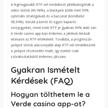
A legmagasabb RTP-vel rendelkező játékkategóriák a
video slotok (96-98%), a blackjack (több mint 99%
optimális stratégiával) és a baccarat (körülbelül
98,94%). Kerüld a kenót és egyes kaparós
sorsjegyeket, mivel ezek RTP-je gyakran 90% alatt van.
A Verde casino app-ban érdemes a játékok leírását
elolvasni az RTP-értékekért. Továbbá, a progresszív
jackpot slotok alacsonyabb alap RTP-vel rendelkeznek
a jackpot részesedés miatt, így ezeket csak
szórakoztatásból érdemes játszani.
Gyakran Ismételt
Kérdések (FAQ)
Hogyan tölthetem le a
Verde casino app-ot?