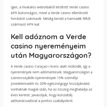
Igen, a hivatalos weboldalról letöltött Verde casino
APK biztonságos, mivel a Verde casino ellenőrzött
forrásból származik. Mindig kerüld a harmadik féltől
származó APK-kat.
Kell adóznom a Verde
casino nyereményeim
után Magyarországon?
A Verde casino Curaçao-i licenc alatt működik, így a
nyeremények nem adómentesek. Magyarországon a
szerencsejáték-nyeremények 15% személyi
jövedelemadót és 20% egészségügyi hozzájárulást
vonhatnak maguk után, ha az összeg meghaladja az
éves keretet. Javasoljuk, hogy konzultálj
adótanácsadóval a pontos szabályokról.