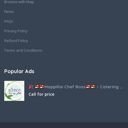
Browse with Map
News
FAQs
Privacy Policy
Refund Policy
Terms and Conditions
Popular Ads
Mappillai Chef Boss
– Catering & Hospitality Services
Call for price