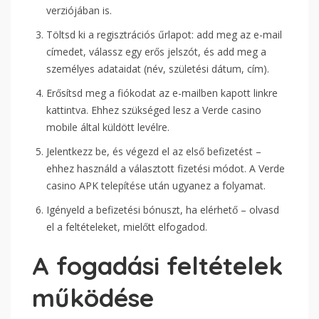
verziójában is.
Töltsd ki a regisztrációs űrlapot: add meg az e-mail
címedet, válassz egy erős jelszót, és add meg a
személyes adataidat (név, születési dátum, cím).
Erősítsd meg a fiókodat az e-mailben kapott linkre
kattintva. Ehhez szükséged lesz a Verde casino
mobile által küldött levélre.
Jelentkezz be, és végezd el az első befizetést –
ehhez használd a választott fizetési módot. A Verde
casino APK telepítése után ugyanez a folyamat.
Igényeld a befizetési bónuszt, ha elérhető – olvasd
el a feltételeket, mielőtt elfogadod.
A fogadási feltételek
működése