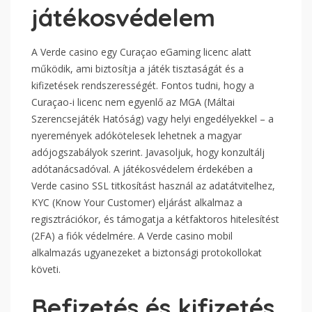
játékosvédelem
A Verde casino egy Curaçao eGaming licenc alatt
működik, ami biztosítja a játék tisztaságát és a
kifizetések rendszerességét. Fontos tudni, hogy a
Curaçao-i licenc nem egyenlő az MGA (Máltai
Szerencsejáték Hatóság) vagy helyi engedélyekkel – a
nyeremények adókötelesek lehetnek a magyar
adójogszabályok szerint. Javasoljuk, hogy konzultálj
adótanácsadóval. A játékosvédelem érdekében a
Verde casino SSL titkosítást használ az adatátvitelhez,
KYC (Know Your Customer) eljárást alkalmaz a
regisztrációkor, és támogatja a kétfaktoros hitelesítést
(2FA) a fiók védelmére. A Verde casino mobil
alkalmazás ugyanezeket a biztonsági protokollokat
követi.
Befizetés és kifizetés