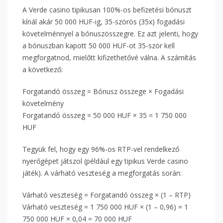
A Verde casino tipikusan 100%-os befizetési bónuszt
kínál akár 50 000 HUF-ig, 35-szörös (35x) fogadási
követelménnyel a bónuszösszegre. Ez azt jelenti, hogy
a bónuszban kapott 50 000 HUF-ot 35-ször kell
megforgatnod, mielőtt kifizethetővé válna. A számítás
a következő:
Forgatandó összeg = Bónusz összege × Fogadási
követelmény
Forgatandó összeg = 50 000 HUF × 35 = 1 750 000
HUF
Tegyük fel, hogy egy 96%-os RTP-vel rendelkező
nyerőgépet játszol (például egy tipikus Verde casino
játék). A várható veszteség a megforgatás során:
Várható veszteség = Forgatandó összeg × (1 – RTP)
Várható veszteség = 1 750 000 HUF × (1 – 0,96) = 1
750 000 HUF × 0,04 = 70 000 HUF