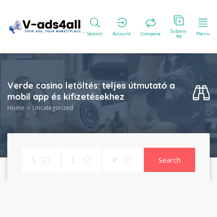
Submit
Search
Account
Compare
Menu
Ad
Verde casino letöltés: teljes útmutató a
mobil app és kifizetésekhez
Home
Uncategorized
Search