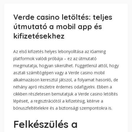
Verde casino letöltés: teljes
útmutató a mobil app és
kifizetésekhez
Az első kifizetés helyes lebonyolítása az iGaming
platformok valódi próbája – ez az útmutató
megmutatja, hogyan sikerülhet. Függetlenül attól, hogy
asztali számítógépen vagy a Verde casino mobil
alkalmazáson keresztül játszol, a folyamat hasonló, de
néhány apró részletre érdemes odafigyelni. Ebben a
cikkben részletesen bemutatjuk a Verde casino letöltés
lépéseit, a regisztrációtól a kifizetésig, kitérve a
bónuszfeltételekre és a biztonsági szempontokra is.
Felkészülés a