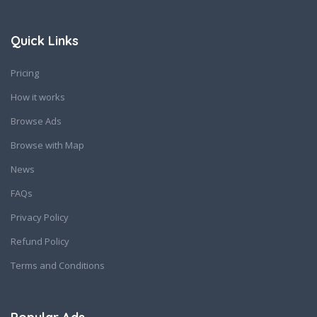
Quick Links
Pricing
How it works
Browse Ads
Browse with Map
News
FAQs
Privacy Policy
Refund Policy
Terms and Conditions