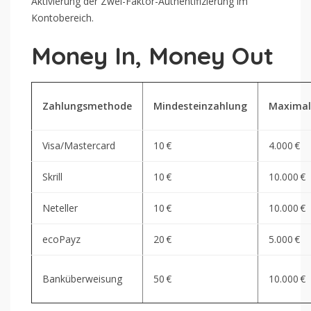
Aktivierung der Zwei-Faktor-Authentifizierung im
Kontobereich.
Money In, Money Out
Zahlungsmethode
Mindesteinzahlung
Maximal
Visa/Mastercard
10 €
4.000 €
Skrill
10 €
10.000 €
Neteller
10 €
10.000 €
ecoPayz
20 €
5.000 €
Banküberweisung
50 €
10.000 €