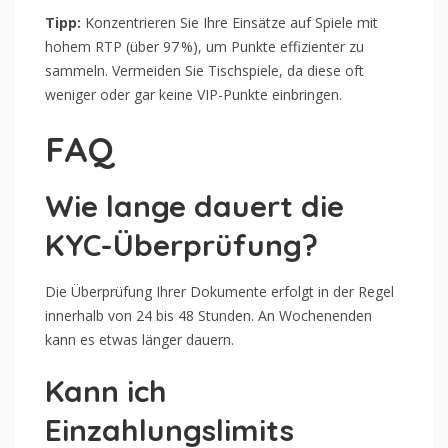
Tipp:
Konzentrieren Sie Ihre Einsätze auf Spiele mit
hohem RTP (über 97 %), um Punkte effizienter zu
sammeln. Vermeiden Sie Tischspiele, da diese oft
weniger oder gar keine VIP-Punkte einbringen.
FAQ
Wie lange dauert die
KYC-Überprüfung?
Die Überprüfung Ihrer Dokumente erfolgt in der Regel
innerhalb von 24 bis 48 Stunden. An Wochenenden
kann es etwas länger dauern.
Kann ich
Einzahlungslimits