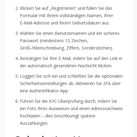
Klicken Sie auf „Registrieren“ und füllen Sie das
Formular mit Ihrem vollständigen Namen, Ihrer
E‑Mail-Adresse und Ihrem Geburtsdatum aus.
Wählen Sie einen Benutzernamen und ein sicheres
Passwort (mindestens 12 Zeichen,
Groß‑/Kleinschreibung, Ziffern, Sonderzeichen).
Bestätigen Sie Ihre E‑Mail, indem Sie auf den Link in
der automatisch gesendeten Nachricht klicken.
Loggen Sie sich ein und schließen Sie die optionalen
Sicherheitseinstellungen ab: Aktivieren Sie 2FA über
eine Authentifikator-App.
Führen Sie die KYC-Überprüfung durch, indem Sie
ein Foto Ihres Ausweises und einen Adressnachweis
hochladen – dies beschleunigt spätere
Auszahlungen.