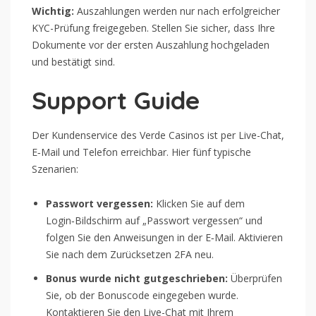
Wichtig:
Auszahlungen werden nur nach erfolgreicher
KYC-Prüfung freigegeben. Stellen Sie sicher, dass Ihre
Dokumente vor der ersten Auszahlung hochgeladen
und bestätigt sind.
Support Guide
Der Kundenservice des Verde Casinos ist per Live-Chat,
E‑Mail und Telefon erreichbar. Hier fünf typische
Szenarien:
Passwort vergessen:
Klicken Sie auf dem
Login‑Bildschirm auf „Passwort vergessen“ und
folgen Sie den Anweisungen in der E‑Mail. Aktivieren
Sie nach dem Zurücksetzen 2FA neu.
Bonus wurde nicht gutgeschrieben:
Überprüfen
Sie, ob der Bonuscode eingegeben wurde.
Kontaktieren Sie den Live-Chat mit Ihrem