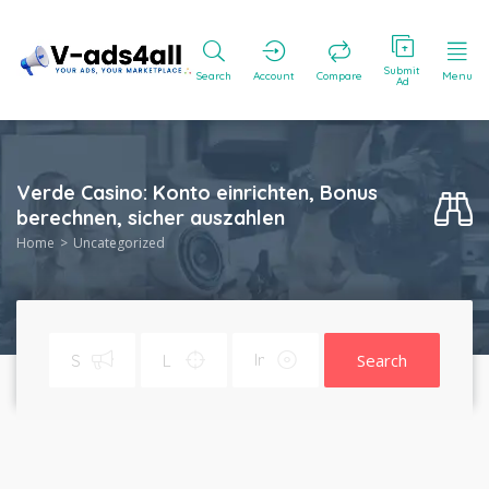
Submit
Search
Account
Compare
Menu
Ad
Verde Casino: Konto einrichten, Bonus
berechnen, sicher auszahlen
Home
Uncategorized
Search