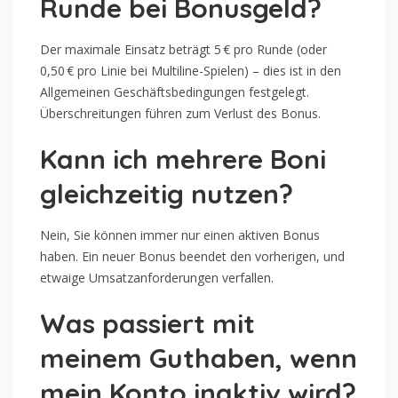
Runde bei Bonusgeld?
Der maximale Einsatz beträgt 5 € pro Runde (oder
0,50 € pro Linie bei Multiline-Spielen) – dies ist in den
Allgemeinen Geschäftsbedingungen festgelegt.
Überschreitungen führen zum Verlust des Bonus.
Kann ich mehrere Boni
gleichzeitig nutzen?
Nein, Sie können immer nur einen aktiven Bonus
haben. Ein neuer Bonus beendet den vorherigen, und
etwaige Umsatzanforderungen verfallen.
Was passiert mit
meinem Guthaben, wenn
mein Konto inaktiv wird?