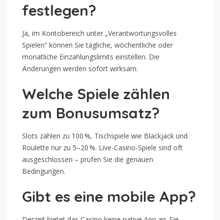
festlegen?
Ja, im Kontobereich unter „Verantwortungsvolles
Spielen“ können Sie tägliche, wöchentliche oder
monatliche Einzahlungslimits einstellen. Die
Änderungen werden sofort wirksam.
Welche Spiele zählen
zum Bonusumsatz?
Slots zählen zu 100 %, Tischspiele wie Blackjack und
Roulette nur zu 5–20 %. Live-Casino-Spiele sind oft
ausgeschlossen – prüfen Sie die genauen
Bedingungen.
Gibt es eine mobile App?
Derzeit bietet das Casino keine native App an. Sie