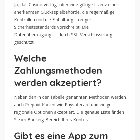
Ja, das Casino verfügt über eine gültige Lizenz einer
anerkannten Glücksspielbehörde, die regelmäßige
Kontrollen und die Einhaltung strenger
Sicherheitsstandards vorschreibt. Die
Datenübertragung ist durch SSL-Verschlüsselung
geschützt.
Welche
Zahlungsmethoden
werden akzeptiert?
Neben den in der Tabelle genannten Methoden werden
auch Prepaid-Karten wie Paysafecard und einige
regionale Optionen akzeptiert. Die genaue Liste finden
Sie im Banking-Bereich Ihres Kontos.
Gibt es eine App zum