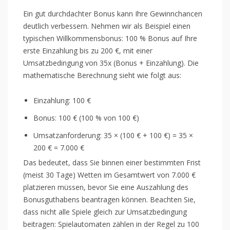
Ein gut durchdachter Bonus kann Ihre Gewinnchancen
deutlich verbessern. Nehmen wir als Beispiel einen
typischen Willkommensbonus: 100 % Bonus auf Ihre
erste Einzahlung bis zu 200 €, mit einer
Umsatzbedingung von 35x (Bonus + Einzahlung). Die
mathematische Berechnung sieht wie folgt aus:
Einzahlung: 100 €
Bonus: 100 € (100 % von 100 €)
Umsatzanforderung: 35 × (100 € + 100 €) = 35 ×
200 € = 7.000 €
Das bedeutet, dass Sie binnen einer bestimmten Frist
(meist 30 Tage) Wetten im Gesamtwert von 7.000 €
platzieren müssen, bevor Sie eine Auszahlung des
Bonusguthabens beantragen können. Beachten Sie,
dass nicht alle Spiele gleich zur Umsatzbedingung
beitragen: Spielautomaten zählen in der Regel zu 100