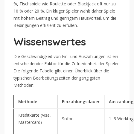
%, Tischspiele wie Roulette oder Blackjack oft nur zu
10 % oder 20 %. Ein kluger Spieler wählt daher Spiele
mit hohem Beitrag und geringem Hausvorteil, um die
Bedingungen effizient zu erfüllen.
Wissenswertes
Die Geschwindigkeit von Ein- und Auszahlungen ist ein
entscheidender Faktor für die Zufriedenheit der Spieler.
Die folgende Tabelle gibt einen Überblick über die
typischen Bearbeitungszeiten der gängigsten
Methoden:
Methode
Einzahlungsdauer
Auszahlung
Kreditkarte (Visa,
Sofort
1–3 Werktag
Mastercard)