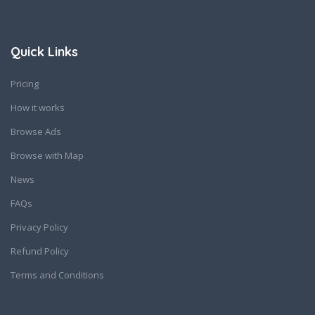
Quick Links
Pricing
How it works
Browse Ads
Browse with Map
News
FAQs
Privacy Policy
Refund Policy
Terms and Conditions