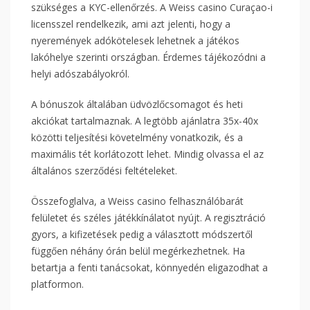
szükséges a KYC-ellenőrzés. A Weiss casino Curaçao-i
licensszel rendelkezik, ami azt jelenti, hogy a
nyeremények adókötelesek lehetnek a játékos
lakóhelye szerinti országban. Érdemes tájékozódni a
helyi adószabályokról.
A bónuszok általában üdvözlőcsomagot és heti
akciókat tartalmaznak. A legtöbb ajánlatra 35x-40x
közötti teljesítési követelmény vonatkozik, és a
maximális tét korlátozott lehet. Mindig olvassa el az
általános szerződési feltételeket.
Összefoglalva, a Weiss casino felhasználóbarát
felületet és széles játékkínálatot nyújt. A regisztráció
gyors, a kifizetések pedig a választott módszertől
függően néhány órán belül megérkezhetnek. Ha
betartja a fenti tanácsokat, könnyedén eligazodhat a
platformon.