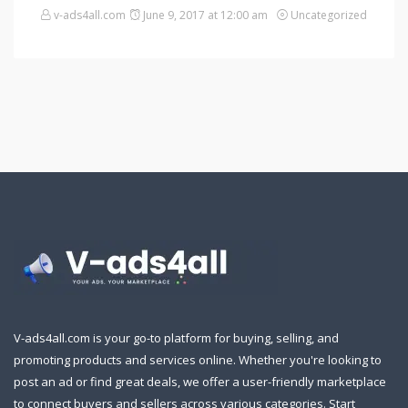
v-ads4all.com
June 9, 2017 at 12:00 am
Uncategorized
V-ads4all.com is your go-to platform for buying, selling, and
promoting products and services online. Whether you're looking to
post an ad or find great deals, we offer a user-friendly marketplace
to connect buyers and sellers across various categories. Start