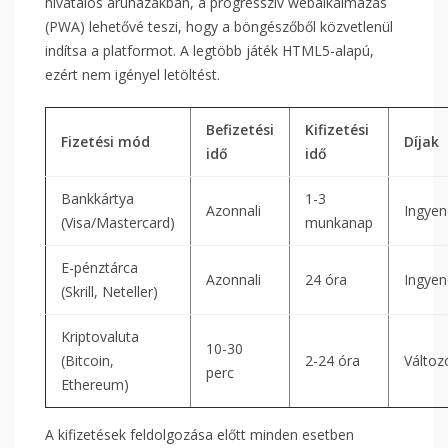
hivatalos áruházakban, a progresszív webalkalmazás
(PWA) lehetővé teszi, hogy a böngészőből közvetlenül
indítsa a platformot. A legtöbb játék HTML5-alapú,
ezért nem igényel letöltést.
Befizetési
Kifizetési
Fizetési mód
Díjak
idő
idő
Bankkártya
1-3
Azonnali
Ingyen
(Visa/Mastercard)
munkanap
E-pénztárca
Azonnali
24 óra
Ingyen
(Skrill, Neteller)
Kriptovaluta
10-30
(Bitcoin,
2-24 óra
Változ
perc
Ethereum)
A kifizetések feldolgozása előtt minden esetben