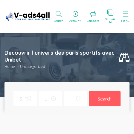
Submit
Search
Account
Compare
Menu
Ad
Decouvrir l univers des paris sportifs avec
Unibet
Home
Uncategorized
Search