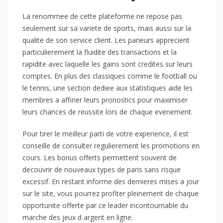
La renommee de cette plateforme ne repose pas
seulement sur sa variete de sports, mais aussi sur la
qualite de son service client. Les parieurs apprecient
particulierement la fluidite des transactions et la
rapidite avec laquelle les gains sont credites sur leurs
comptes. En plus des classiques comme le football ou
le tennis, une section dediee aux statistiques aide les
membres a affiner leurs pronostics pour maximiser
leurs chances de reussite lors de chaque evenement.
Pour tirer le meilleur parti de votre experience, il est
conseille de consulter regulierement les promotions en
cours. Les bonus offerts permettent souvent de
decouvrir de nouveaux types de paris sans risque
excessif. En restant informe des dernieres mises a jour
sur le site, vous pourrez profiter pleinement de chaque
opportunite offerte par ce leader incontournable du
marche des jeux d argent en ligne.