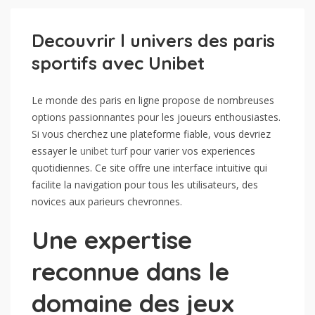
Decouvrir l univers des paris
sportifs avec Unibet
Le monde des paris en ligne propose de nombreuses
options passionnantes pour les joueurs enthousiastes.
Si vous cherchez une plateforme fiable, vous devriez
essayer le
unibet turf
pour varier vos experiences
quotidiennes. Ce site offre une interface intuitive qui
facilite la navigation pour tous les utilisateurs, des
novices aux parieurs chevronnes.
Une expertise
reconnue dans le
domaine des jeux