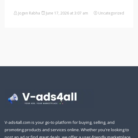
Jogen Rabha
June 17, 2026 at 3:07 am
Uncategorized
V-ads4all.com is your go-to platform for buying, selling, and
promoting products and services online. Whether you're looking to
post an ad or find great deals, we offer a user-friendly marketplace