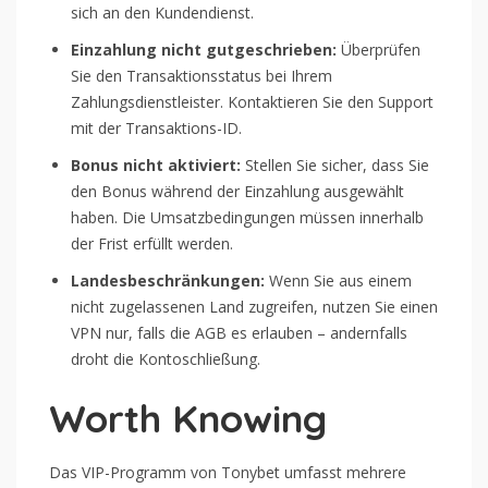
sich an den Kundendienst.
Einzahlung nicht gutgeschrieben:
Überprüfen
Sie den Transaktionsstatus bei Ihrem
Zahlungsdienstleister. Kontaktieren Sie den Support
mit der Transaktions-ID.
Bonus nicht aktiviert:
Stellen Sie sicher, dass Sie
den Bonus während der Einzahlung ausgewählt
haben. Die Umsatzbedingungen müssen innerhalb
der Frist erfüllt werden.
Landesbeschränkungen:
Wenn Sie aus einem
nicht zugelassenen Land zugreifen, nutzen Sie einen
VPN nur, falls die AGB es erlauben – andernfalls
droht die Kontoschließung.
Worth Knowing
Das VIP-Programm von Tonybet umfasst mehrere