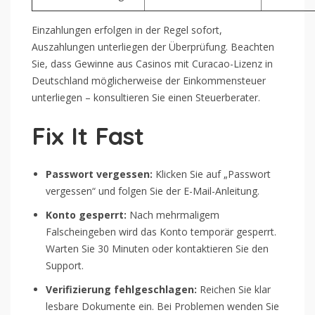
Einzahlungen erfolgen in der Regel sofort,
Auszahlungen unterliegen der Überprüfung. Beachten
Sie, dass Gewinne aus Casinos mit Curacao-Lizenz in
Deutschland möglicherweise der Einkommensteuer
unterliegen – konsultieren Sie einen Steuerberater.
Fix It Fast
Passwort vergessen:
Klicken Sie auf „Passwort
vergessen“ und folgen Sie der E-Mail-Anleitung.
Konto gesperrt:
Nach mehrmaligem
Falscheingeben wird das Konto temporär gesperrt.
Warten Sie 30 Minuten oder kontaktieren Sie den
Support.
Verifizierung fehlgeschlagen:
Reichen Sie klar
lesbare Dokumente ein. Bei Problemen wenden Sie