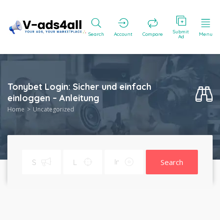
Submit
Search
Account
Compare
Menu
Ad
Tonybet Login: Sicher und einfach
einloggen – Anleitung
Home
Uncategorized
Search