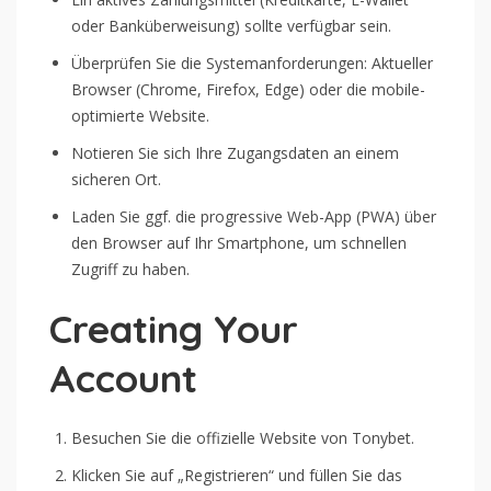
oder Banküberweisung) sollte verfügbar sein.
Überprüfen Sie die Systemanforderungen: Aktueller
Browser (Chrome, Firefox, Edge) oder die mobile-
optimierte Website.
Notieren Sie sich Ihre Zugangsdaten an einem
sicheren Ort.
Laden Sie ggf. die progressive Web-App (PWA) über
den Browser auf Ihr Smartphone, um schnellen
Zugriff zu haben.
Creating Your
Account
Besuchen Sie die offizielle Website von Tonybet.
Klicken Sie auf „Registrieren“ und füllen Sie das