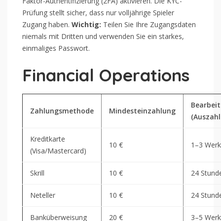
Faktor-Authentifizierung (2FA) aktivieren. Die KYC-
Prüfung stellt sicher, dass nur volljährige Spieler
Zugang haben.
Wichtig:
Teilen Sie Ihre Zugangsdaten
niemals mit Dritten und verwenden Sie ein starkes,
einmaliges Passwort.
Financial Operations
Bearbeit
Zahlungsmethode
Mindesteinzahlung
(Auszahl
Kreditkarte
10 €
1–3 Werk
(Visa/Mastercard)
Skrill
10 €
24 Stund
Neteller
10 €
24 Stund
Banküberweisung
20 €
3–5 Werk