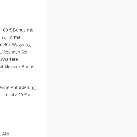
 100 € Bonus mit
 %. Formel:
nd 40x Wagering:
t. Rechnen Sie
 Erwartete
 mit kleinem Bonus
gering‑Anforderung
– Umsatz 20 € ×
 Alle