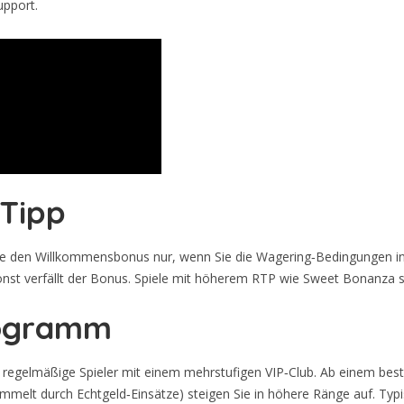
upport.
 Tipp
e den Willkommensbonus nur, wenn Sie die Wagering‑Bedingungen in 
onst verfällt der Bonus. Spiele mit höherem RTP wie Sweet Bonanza si
rogramm
 regelmäßige Spieler mit einem mehrstufigen VIP‑Club. Ab einem be
melt durch Echtgeld‑Einsätze) steigen Sie in höhere Ränge auf. Typis