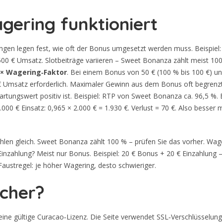
gering funktioniert
gen legen fest, wie oft der Bonus umgesetzt werden muss. Beispiel:
00 € Umsatz. Slotbeiträge variieren – Sweet Bonanza zählt meist 100
× Wagering‑Faktor
. Bei einem Bonus von 50 € (100 % bis 100 €) u
 € Umsatz erforderlich. Maximaler Gewinn aus dem Bonus oft begrenz
artungswert positiv ist. Beispiel: RTP von Sweet Bonanza ca. 96,5 %.
000 € Einsatz: 0,965 × 2.000 € = 1.930 €. Verlust = 70 €. Also besser
zählen gleich. Sweet Bonanza zählt 100 % – prüfen Sie das vorher. Wa
inzahlung? Meist nur Bonus. Beispiel: 20 € Bonus + 20 € Einzahlung 
Faustregel: je höher Wagering, desto schwieriger.
icher?
eine gültige Curacao‑Lizenz. Die Seite verwendet SSL‑Verschlüsselung.