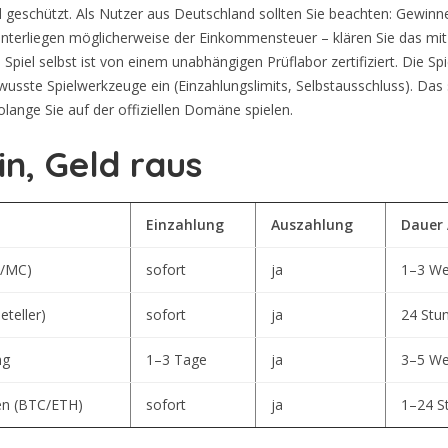
 geschützt. Als Nutzer aus Deutschland sollten Sie beachten: Gewinn
nterliegen möglicherweise der Einkommensteuer – klären Sie das mit
Spiel selbst ist von einem unabhängigen Prüflabor zertifiziert. Die Sp
usste Spielwerkzeuge ein (Einzahlungslimits, Selbstausschluss). Da
solange Sie auf der offiziellen Domäne spielen.
in, Geld raus
Einzahlung
Auszahlung
Dauer
a/MC)
sofort
ja
1–3 We
eteller)
sofort
ja
24 Stu
ng
1–3 Tage
ja
3–5 We
en (BTC/ETH)
sofort
ja
1–24 S