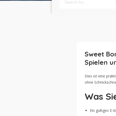
Sweet Bon
Spielen 
Dies ist eine prakt
ohne Schnickschna
Was Si
Ein gültiges E‑