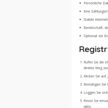
Persönliche Dat
Eine Zahlungsme
Stabile Interne
Bereitschaft, 
Optional: ein B
Registr
Rufen Sie die o
direkte Weg zum
Klicken Sie auf
Bestätigen Sie 
Loggen Sie sich
Bevor Sie einz
aktiv.