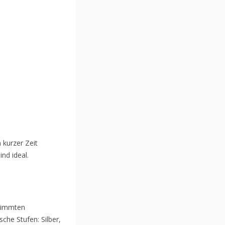
kurzer Zeit
nd ideal.
stimmten
che Stufen: Silber,