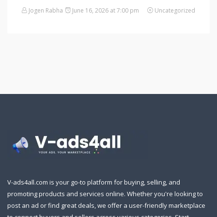
Jogen Rabha
June 16, 2026 at 7:00 pm
Uncategorized
V-ads4all.com is your go-to platform for buying, selling, and
promoting products and services online. Whether you're looking to
post an ad or find great deals, we offer a user-friendly marketplace