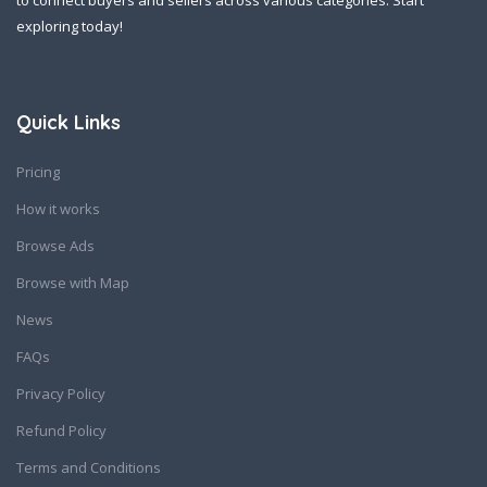
to connect buyers and sellers across various categories. Start
exploring today!
Quick Links
Pricing
How it works
Browse Ads
Browse with Map
News
FAQs
Privacy Policy
Refund Policy
Terms and Conditions