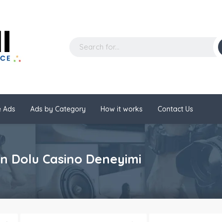
 Ads
Ads by Category
How it works
Contact Us
n Dolu Casino Deneyimi