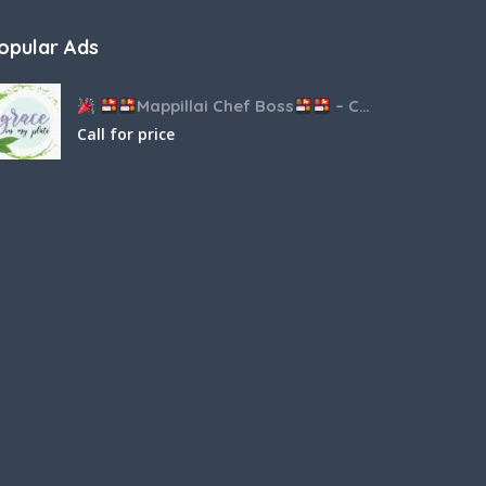
opular Ads
Mappillai Chef Boss
– Catering & Hospitality Services
Call for price