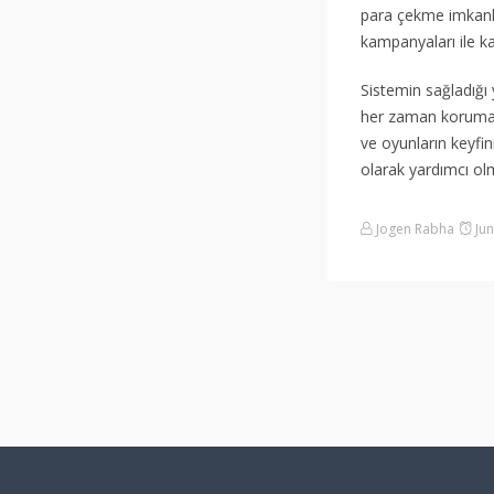
para çekme imkanl
kampanyaları ile kaz
Sistemin sağladığı 
her zaman koruma al
ve oyunların keyfini
olarak yardımcı ol
Jogen Rabha
Jun