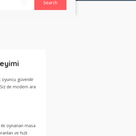
Search
eyimi
 oyuncu güvenilir
. Siz de modern ara
er ile oynanan masa
anları ve hızlı