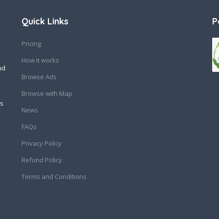
Quick Links
P
Pricing
How it works
nd
Browse Ads
Browse with Map
ss
News
FAQs
Privacy Policy
Refund Policy
Terms and Conditions