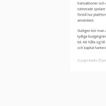
transaktioner och 
rutinerade spelare 
förstå hur plattfo
användare.
Slutligen bör man 
tydliga budgetgrä
tid. Att hålla sig t
och kapital hantera
Jogen Rabha
Jun