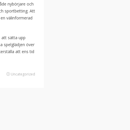
både nybörjare och
ch sportbetting. Att
a en välinformerad
 att sätta upp
a spelglädjen över
erställa att ens tid
Uncategorized