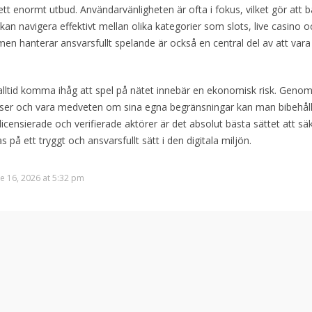
ett enormt utbud. Användarvänligheten är ofta i fokus, vilket gör att 
kan navigera effektivt mellan olika kategorier som slots, live casino o
rmen hanterar ansvarsfullt spelande är också en central del av att var
alltid komma ihåg att spel på nätet innebär en ekonomisk risk. Genom
nser och vara medveten om sina egna begränsningar kan man bibehåll
ill licensierade och verifierade aktörer är det absolut bästa sättet att säk
s på ett tryggt och ansvarsfullt sätt i den digitala miljön.
e 16, 2026 at 5:32 pm