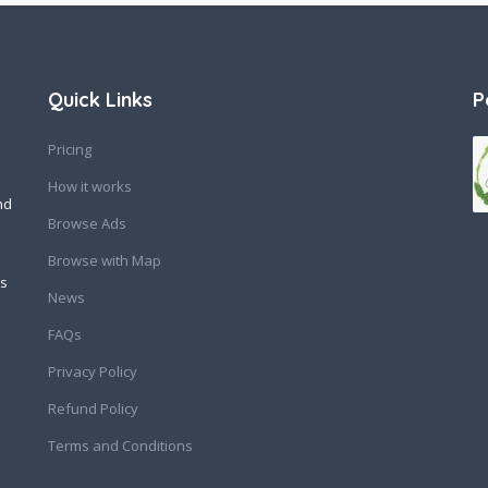
Quick Links
P
Pricing
How it works
nd
Browse Ads
Browse with Map
ss
News
FAQs
Privacy Policy
Refund Policy
Terms and Conditions