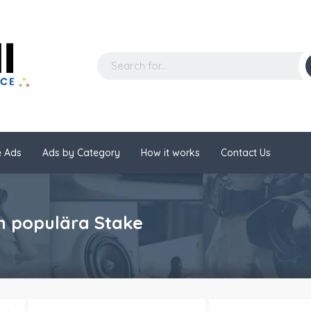
 Ads
Ads by Category
How it works
Contact Us
m populära Stake