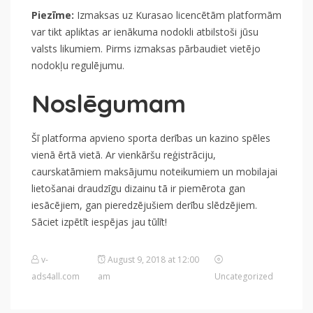
Piezīme:
Izmaksas uz Kurasao licencētām platformām
var tikt apliktas ar ienākuma nodokli atbilstoši jūsu
valsts likumiem. Pirms izmaksas pārbaudiet vietējo
nodokļu regulējumu.
Noslēgumam
Šī platforma apvieno sporta derības un kazino spēles
vienā ērtā vietā. Ar vienkāršu reģistrāciju,
caurskatāmiem maksājumu noteikumiem un mobilajai
lietošanai draudzīgu dizainu tā ir piemērota gan
iesācējiem, gan pieredzējušiem derību slēdzējiem.
Sāciet izpētīt iespējas jau tūlīt!
v-
August 9, 2018 at 12:00
ads4all.com
am
Uncategorized