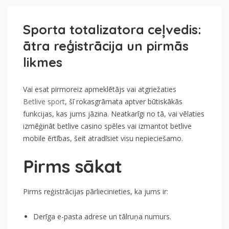
Sporta totalizatora ceļvedis:
ātra reģistrācija un pirmās
likmes
Vai esat pirmoreiz apmeklētājs vai atgriežaties
Betlive sport
, šī rokasgrāmata aptver būtiskākās
funkcijas, kas jums jāzina. Neatkarīgi no tā, vai vēlaties
izmēģināt betlive casino spēles vai izmantot betlive
mobile ērtības, šeit atradīsiet visu nepieciešamo.
Pirms sākat
Pirms reģistrācijas pārliecinieties, ka jums ir:
Derīga e-pasta adrese un tālruņa numurs.