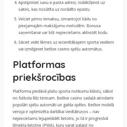
Apstipriniet savu e-pasta adresi, noklikšķinot uz
saites, kas nosūtīta uz norādīto epastu.
Veiciet pirmo iemaksu, izmantojot kādu no
pieejamajām maksājumu metodēm. Bonusa
saņemšanai var būt nepieciešams aktivizēt kodu.
Sāciet veikt likmes uz iecienītākajiem sporta veidiem
vai izmēģiniet betlive casino spēļu automātus.
Platformas
priekšrocības
Platforma piedāvā plašu sporta notikumu klāstu, sākot
no futbola līdz tenisam. Betlive casino sadaļā atrodami
populāri spēļu automāti un galda spēles. Betlive mobilā
versija ir optimizēta darbībai viedtālruņos – nav
nepieciešams lejupielādēt lietotni, jo tā ir progresīvā
tīmekļa lietotne (PWA), kuru varat palaist no