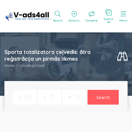
Submit
Search
Account
Compare
Menu
Ad
Sporta totalizatora ceļvedis: ātra
reģistrācija un pirmās likmes
Home
Uncategorized
Search