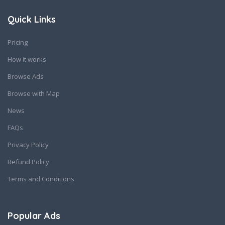
Quick Links
Pricing
How it works
Browse Ads
Browse with Map
News
FAQs
Privacy Policy
Refund Policy
Terms and Conditions
Popular Ads