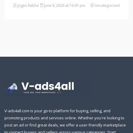
Jogen Rabha
June 9, 2026 at 10:47 pm
Uncategorized
V-ads4all.com is your go-to platform for buying, selling, and
promoting products and services online. Whether you're looking to
post an ad or find great deals, we offer a user-friendly marketplace
to connect buyers and sellers across various categories. Start