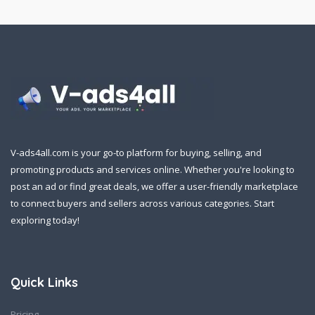
V-ads4all.com is your go-to platform for buying, selling, and
promoting products and services online. Whether you're looking to
post an ad or find great deals, we offer a user-friendly marketplace
to connect buyers and sellers across various categories. Start
exploring today!
Quick Links
Pricing