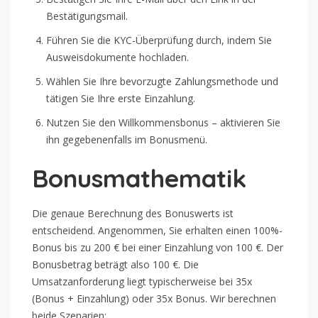
Bestätigungsmail.
Führen Sie die KYC-Überprüfung durch, indem Sie
Ausweisdokumente hochladen.
Wählen Sie Ihre bevorzugte Zahlungsmethode und
tätigen Sie Ihre erste Einzahlung.
Nutzen Sie den Willkommensbonus – aktivieren Sie
ihn gegebenenfalls im Bonusmenü.
Bonusmathematik
Die genaue Berechnung des Bonuswerts ist
entscheidend. Angenommen, Sie erhalten einen 100%-
Bonus bis zu 200 € bei einer Einzahlung von 100 €. Der
Bonusbetrag beträgt also 100 €. Die
Umsatzanforderung liegt typischerweise bei 35x
(Bonus + Einzahlung) oder 35x Bonus. Wir berechnen
beide Szenarien: