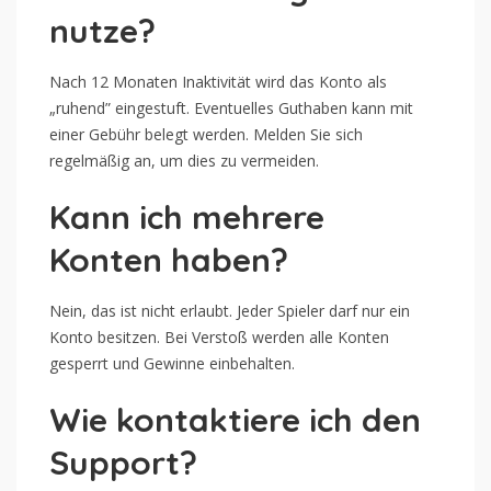
nutze?
Nach 12 Monaten Inaktivität wird das Konto als
„ruhend” eingestuft. Eventuelles Guthaben kann mit
einer Gebühr belegt werden. Melden Sie sich
regelmäßig an, um dies zu vermeiden.
Kann ich mehrere
Konten haben?
Nein, das ist nicht erlaubt. Jeder Spieler darf nur ein
Konto besitzen. Bei Verstoß werden alle Konten
gesperrt und Gewinne einbehalten.
Wie kontaktiere ich den
Support?