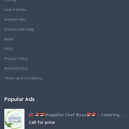
How it works
Browse Ads
Browse with Map
News
FAQs
Privacy Policy
Refund Policy
Terms and Conditions
Popular Ads
Mappillai Chef Boss
– Catering & Hospitality Services
Call for price