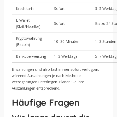
Kreditkarte
Sofort
3–5 Werktag
E-Wallet
Sofort
Bis zu 24 St
(Skrill/Neteller)
Kryptowährung
10–30 Minuten
1–3 Stunden
(Bitcoin)
Banküberweisung
1–3 Werktage
5–7 Werktag
Einzahlungen sind also fast immer sofort verfügbar,
während Auszahlungen je nach Methode
Verzögerungen unterliegen. Planen Sie Ihre
Auszahlungen entsprechend.
Häufige Fragen