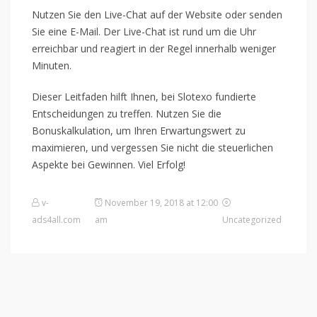
Nutzen Sie den Live-Chat auf der Website oder senden
Sie eine E-Mail. Der Live-Chat ist rund um die Uhr
erreichbar und reagiert in der Regel innerhalb weniger
Minuten.
Dieser Leitfaden hilft Ihnen, bei Slotexo fundierte
Entscheidungen zu treffen. Nutzen Sie die
Bonuskalkulation, um Ihren Erwartungswert zu
maximieren, und vergessen Sie nicht die steuerlichen
Aspekte bei Gewinnen. Viel Erfolg!
v-
November 19, 2018 at 12:00
ads4all.com
am
Uncategorized