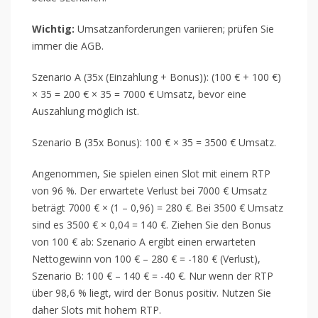
Wichtig:
Umsatzanforderungen variieren; prüfen Sie
immer die AGB.
Szenario A (35x (Einzahlung + Bonus)): (100 € + 100 €)
× 35 = 200 € × 35 = 7000 € Umsatz, bevor eine
Auszahlung möglich ist.
Szenario B (35x Bonus): 100 € × 35 = 3500 € Umsatz.
Angenommen, Sie spielen einen Slot mit einem RTP
von 96 %. Der erwartete Verlust bei 7000 € Umsatz
beträgt 7000 € × (1 – 0,96) = 280 €. Bei 3500 € Umsatz
sind es 3500 € × 0,04 = 140 €. Ziehen Sie den Bonus
von 100 € ab: Szenario A ergibt einen erwarteten
Nettogewinn von 100 € – 280 € = -180 € (Verlust),
Szenario B: 100 € – 140 € = -40 €. Nur wenn der RTP
über 98,6 % liegt, wird der Bonus positiv. Nutzen Sie
daher Slots mit hohem RTP.