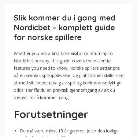
Slik kommer du i gang med
Nordicbet – komplett guide
for norske spillere
Whether you are a first-time visitor or returning to
Nordicbet norway
, this guide covers the essential
features you need to know. Norske spillere setter pris
på en sømløs spillopplevelse, og plattformen skiller seg
ut med sitt brede utvalg av spill og konkurransedyktige
odds. Her får du en praktisk gjennomgang av alt du
trenger for å komme i gang.
Forutsetninger
Du må være minst 18 år gammel (eller den lovlige