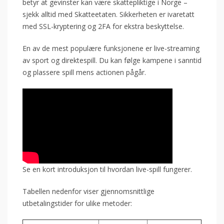
betyr at gevinster kan være skattepliktige i Norge –
sjekk alltid med Skatteetaten. Sikkerheten er ivaretatt
med SSL-kryptering og 2FA for ekstra beskyttelse.
En av de mest populære funksjonene er live-streaming
av sport og direktespill. Du kan følge kampene i sanntid
og plassere spill mens actionen pågår.
Se en kort introduksjon til hvordan live-spill fungerer.
Tabellen nedenfor viser gjennomsnittlige
utbetalingstider for ulike metoder: