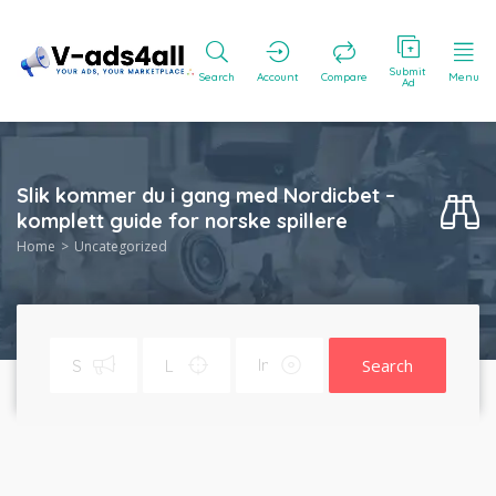
Submit
Search
Account
Compare
Menu
Ad
Slik kommer du i gang med Nordicbet –
komplett guide for norske spillere
Home
Uncategorized
Search