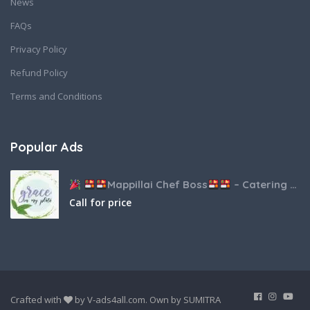
News
FAQs
Privacy Policy
Refund Policy
Terms and Conditions
Popular Ads
Mappillai Chef Boss
– Catering & Hospitality Services
Call for price
Crafted with
by V-ads4all.com. Own by SUMITRA