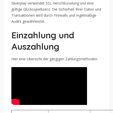
Silverplay verwendet SSL-Verschlüsselung und eine
gültige Glücksspiellizenz. Die Sicherheit Ihrer Daten und
Transaktionen wird durch Firewalls und regelmäßige
Audits gewährleistet.
Einzahlung und
Auszahlung
Hier eine Übersicht der gängigen Zahlungsmethoden: