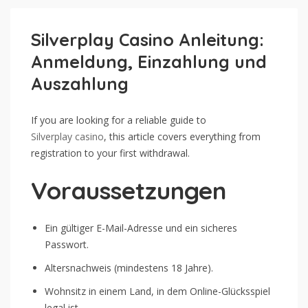
Silverplay Casino Anleitung:
Anmeldung, Einzahlung und
Auszahlung
If you are looking for a reliable guide to
Silverplay casino
, this article covers everything from
registration to your first withdrawal.
Voraussetzungen
Ein gültiger E-Mail-Adresse und ein sicheres
Passwort.
Altersnachweis (mindestens 18 Jahre).
Wohnsitz in einem Land, in dem Online-Glücksspiel
legal ist.