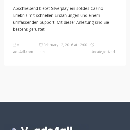
Abschließend bietet Silverplay ein solides Casino-
Erlebnis mit schnellen Einzahlungen und einem
umfassenden Support. Mit dieser Anleitung sind Sie
bestens gerüstet.
v-
February 12, 2016 at 12:00
ads4all.com
am
Uncategorized