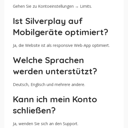
Gehen Sie zu Kontoeinstellungen → Limits.
Ist Silverplay auf
Mobilgeräte optimiert?
Ja, die Website ist als responsive Web-App optimiert.
Welche Sprachen
werden unterstützt?
Deutsch, Englisch und mehrere andere.
Kann ich mein Konto
schließen?
Ja, wenden Sie sich an den Support.