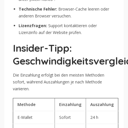
Technische Fehler:
Browser-Cache leeren oder
anderen Browser versuchen.
Lizenzfragen:
Support kontaktieren oder
Lizenzinfo auf der Website prüfen.
Insider-Tipp:
Geschwindigkeitsverglei
Die Einzahlung erfolgt bei den meisten Methoden
sofort, während Auszahlungen je nach Methode
variieren.
Methode
Einzahlung
Auszahlung
E-Wallet
Sofort
24 h