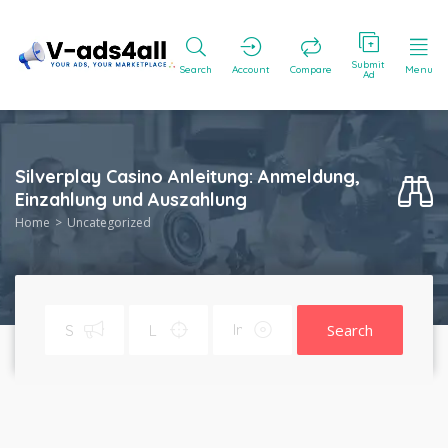
Submit
Search
Account
Compare
Menu
Ad
Silverplay Casino Anleitung: Anmeldung,
Einzahlung und Auszahlung
Home
Uncategorized
Search