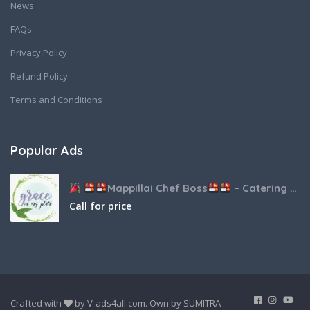
News
FAQs
Privacy Policy
Refund Policy
Terms and Conditions
Popular Ads
Mappillai Chef Boss
– Catering & Hospitality Services
Call for price
Crafted with
by V-ads4all.com. Own by SUMITRA