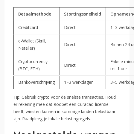
Betaalmethode
Stortingssnelheid
Opnamesne
Creditcard
Direct
1–3 werkda
e‑Wallet (Skrill,
Direct
Binnen 24 u
Neteller)
Cryptocurrency
Enkele minu
Direct
(BTC, ETH)
tot 1 uur
Bankoverschrijving
1–3 werkdagen
3–5 werkda
Tip: Gebruik crypto voor de snelste transacties. Houd
er rekening mee dat Roobet een Curacao‑licentie
heeft; winsten kunnen in sommige landen belastbaar
zijn. Raadpleeg je lokale belastingregels.