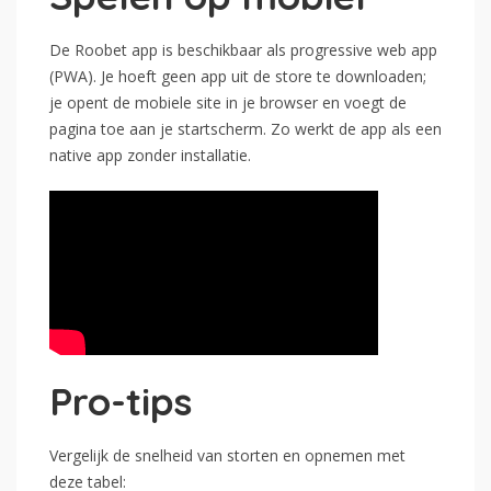
De Roobet app is beschikbaar als progressive web app
(PWA). Je hoeft geen app uit de store te downloaden;
je opent de mobiele site in je browser en voegt de
pagina toe aan je startscherm. Zo werkt de app als een
native app zonder installatie.
Pro-tips
Vergelijk de snelheid van storten en opnemen met
deze tabel: