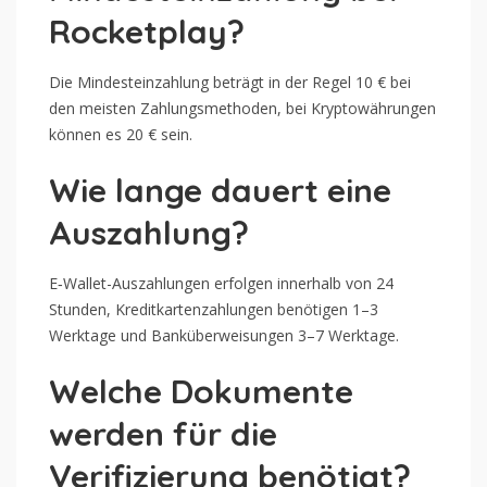
Rocketplay?
Die Mindesteinzahlung beträgt in der Regel 10 € bei
den meisten Zahlungsmethoden, bei Kryptowährungen
können es 20 € sein.
Wie lange dauert eine
Auszahlung?
E‑Wallet-Auszahlungen erfolgen innerhalb von 24
Stunden, Kreditkartenzahlungen benötigen 1–3
Werktage und Banküberweisungen 3–7 Werktage.
Welche Dokumente
werden für die
Verifizierung benötigt?