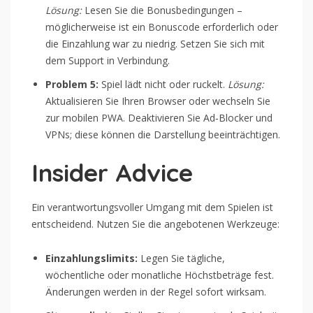
Lösung:
Lesen Sie die Bonusbedingungen –
möglicherweise ist ein Bonuscode erforderlich oder
die Einzahlung war zu niedrig. Setzen Sie sich mit
dem Support in Verbindung.
Problem 5:
Spiel lädt nicht oder ruckelt.
Lösung:
Aktualisieren Sie Ihren Browser oder wechseln Sie
zur mobilen PWA. Deaktivieren Sie Ad‑Blocker und
VPNs; diese können die Darstellung beeinträchtigen.
Insider Advice
Ein verantwortungsvoller Umgang mit dem Spielen ist
entscheidend. Nutzen Sie die angebotenen Werkzeuge:
Einzahlungslimits:
Legen Sie tägliche,
wöchentliche oder monatliche Höchstbeträge fest.
Änderungen werden in der Regel sofort wirksam.