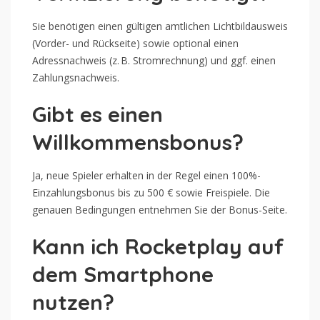
Sie benötigen einen gültigen amtlichen Lichtbildausweis
(Vorder- und Rückseite) sowie optional einen
Adressnachweis (z. B. Stromrechnung) und ggf. einen
Zahlungsnachweis.
Gibt es einen
Willkommensbonus?
Ja, neue Spieler erhalten in der Regel einen 100%-
Einzahlungsbonus bis zu 500 € sowie Freispiele. Die
genauen Bedingungen entnehmen Sie der Bonus-Seite.
Kann ich Rocketplay auf
dem Smartphone
nutzen?