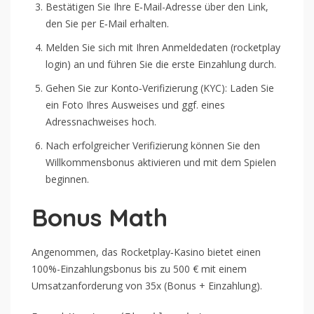
Bestätigen Sie Ihre E‑Mail-Adresse über den Link,
den Sie per E‑Mail erhalten.
Melden Sie sich mit Ihren Anmeldedaten (rocketplay
login) an und führen Sie die erste Einzahlung durch.
Gehen Sie zur Konto‑Verifizierung (KYC): Laden Sie
ein Foto Ihres Ausweises und ggf. eines
Adressnachweises hoch.
Nach erfolgreicher Verifizierung können Sie den
Willkommensbonus aktivieren und mit dem Spielen
beginnen.
Bonus Math
Angenommen, das Rocketplay‑Kasino bietet einen
100%-Einzahlungsbonus bis zu 500 € mit einem
Umsatzanforderung von 35x (Bonus + Einzahlung).