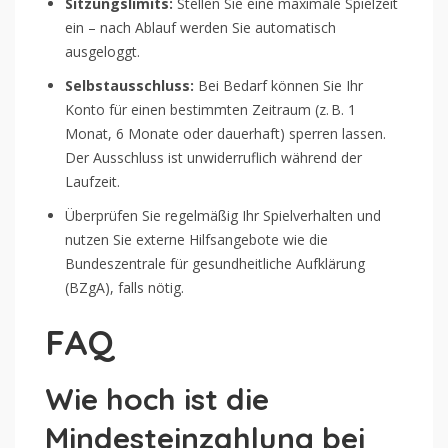
Sitzungslimits:
Stellen Sie eine maximale Spielzeit
ein – nach Ablauf werden Sie automatisch
ausgeloggt.
Selbstausschluss:
Bei Bedarf können Sie Ihr
Konto für einen bestimmten Zeitraum (z. B. 1
Monat, 6 Monate oder dauerhaft) sperren lassen.
Der Ausschluss ist unwiderruflich während der
Laufzeit.
Überprüfen Sie regelmäßig Ihr Spielverhalten und
nutzen Sie externe Hilfsangebote wie die
Bundeszentrale für gesundheitliche Aufklärung
(BZgA), falls nötig.
FAQ
Wie hoch ist die
Mindesteinzahlung bei