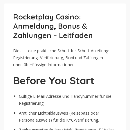
Rocketplay Casino:
Anmeldung, Bonus &
Zahlungen – Leitfaden
Dies ist eine praktische Schritt-für-Schritt-Anleitung:
Registrierung, Verifizierung, Boni und Zahlungen –
ohne überflüssige Informationen.
Before You Start
Gültige E‑Mail-Adresse und Handynummer für die
Registrierung.
Amtlicher Lichtbildausweis (Reisepass oder
Personalausweis) für die KYC‑Verifizierung.
Zahlungsmethode Ihrer Wahl (Kreditkarte, E‑Wallet,