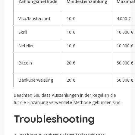
Zahlungsmethode
Mindesteinzahlung
Maximal
Visa/Mastercard
10 €
4.000 €
Skrill
10 €
10.000 €
Neteller
10 €
10.000 €
Bitcoin
20 €
50.000 €
Banküberweisung
20 €
50.000 €
Beachten Sie, dass Auszahlungen in der Regel an die
für die Einzahlung verwendete Methode gebunden sind.
Troubleshooting