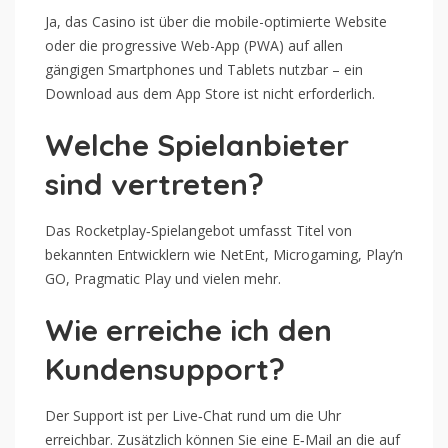
Ja, das Casino ist über die mobile-optimierte Website
oder die progressive Web-App (PWA) auf allen
gängigen Smartphones und Tablets nutzbar – ein
Download aus dem App Store ist nicht erforderlich.
Welche Spielanbieter
sind vertreten?
Das Rocketplay‑Spielangebot umfasst Titel von
bekannten Entwicklern wie NetEnt, Microgaming, Play’n
GO, Pragmatic Play und vielen mehr.
Wie erreiche ich den
Kundensupport?
Der Support ist per Live‑Chat rund um die Uhr
erreichbar. Zusätzlich können Sie eine E‑Mail an die auf