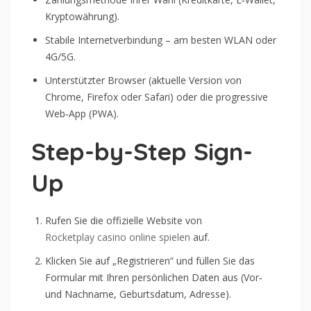
Kryptowährung).
Stabile Internetverbindung – am besten WLAN oder
4G/5G.
Unterstützter Browser (aktuelle Version von
Chrome, Firefox oder Safari) oder die progressive
Web‑App (PWA).
Step-by-Step Sign-
Up
Rufen Sie die offizielle Website von
Rocketplay casino online spielen
auf.
Klicken Sie auf „Registrieren“ und füllen Sie das
Formular mit Ihren persönlichen Daten aus (Vor‑
und Nachname, Geburtsdatum, Adresse).