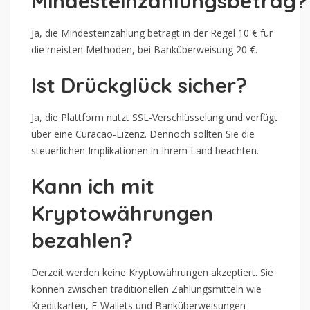
Mindesteinzahlungsbetrag?
Ja, die Mindesteinzahlung beträgt in der Regel 10 € für
die meisten Methoden, bei Banküberweisung 20 €.
Ist Drückglück sicher?
Ja, die Plattform nutzt SSL-Verschlüsselung und verfügt
über eine Curacao-Lizenz. Dennoch sollten Sie die
steuerlichen Implikationen in Ihrem Land beachten.
Kann ich mit
Kryptowährungen
bezahlen?
Derzeit werden keine Kryptowährungen akzeptiert. Sie
können zwischen traditionellen Zahlungsmitteln wie
Kreditkarten, E-Wallets und Banküberweisungen