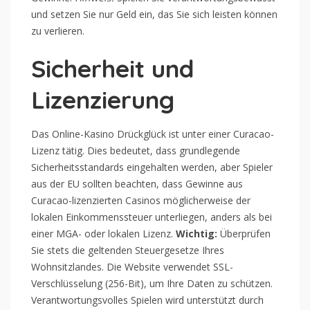
und setzen Sie nur Geld ein, das Sie sich leisten können
zu verlieren.
Sicherheit und
Lizenzierung
Das Online-Kasino Drückglück ist unter einer Curacao-
Lizenz tätig. Dies bedeutet, dass grundlegende
Sicherheitsstandards eingehalten werden, aber Spieler
aus der EU sollten beachten, dass Gewinne aus
Curacao-lizenzierten Casinos möglicherweise der
lokalen Einkommenssteuer unterliegen, anders als bei
einer MGA- oder lokalen Lizenz.
Wichtig:
Überprüfen
Sie stets die geltenden Steuergesetze Ihres
Wohnsitzlandes. Die Website verwendet SSL-
Verschlüsselung (256-Bit), um Ihre Daten zu schützen.
Verantwortungsvolles Spielen wird unterstützt durch