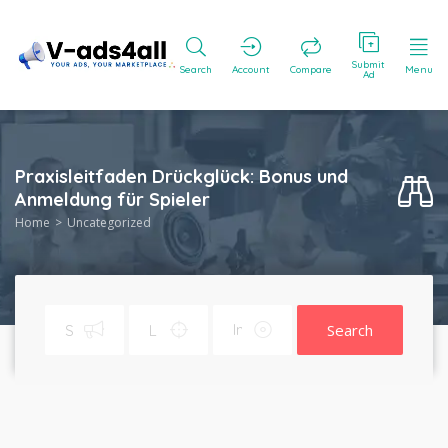
Submit
Search
Account
Compare
Menu
Ad
Praxisleitfaden Drückglück: Bonus und
Anmeldung für Spieler
Home
Uncategorized
Search