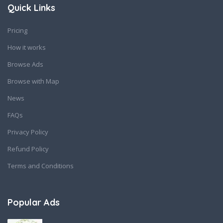
Quick Links
Pricing
How it works
Browse Ads
Browse with Map
News
FAQs
Privacy Policy
Refund Policy
Terms and Conditions
Popular Ads