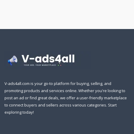
V-ads4all.com is your go-to platform for buying, selling, and
promoting products and services online. Whether you're looking to
post an ad or find great deals, we offer a user-friendly marketplace
to connect buyers and sellers across various categories. Start
exploring today!