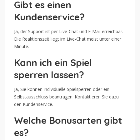
Gibt es einen
Kundenservice?
Ja, der Support ist per Live-Chat und E-Mail erreichbar.
Die Reaktionszeit liegt im Live-Chat meist unter einer
Minute.
Kann ich ein Spiel
sperren lassen?
Ja, Sie können individuelle Spielsperren oder ein
Selbstausschluss beantragen. Kontaktieren Sie dazu
den Kundenservice.
Welche Bonusarten gibt
es?