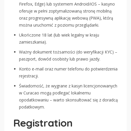
Firefox, Edge) lub systemem Android/iOS – kasyno
oferuje w pełni zoptymalizowaną stronę mobilną
oraz progresywną aplikację webową (PWA), którą
można uruchomić z poziomu przeglądarki.
Ukończone 18 lat (lub wiek legalny w kraju
zamieszkania).
Ważny dokument tożsamości (do weryfikacji KYC) –
paszport, dowód osobisty lub prawo jazdy.
Konto e-mail oraz numer telefonu do potwierdzenia
rejestracji.
Świadomość, że wygrane z kasyn licencjonowanych
w Curacao mogą podlegać lokalnemu
opodatkowaniu – warto skonsultować się z doradcą
podatkowym.
Registration