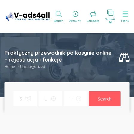
Submit
Search
Account
Compare
Menu
Ad
Praktyczny przewodnik po kasynie online
– rejestracja i funkcje
Home
Uncategorized
Search