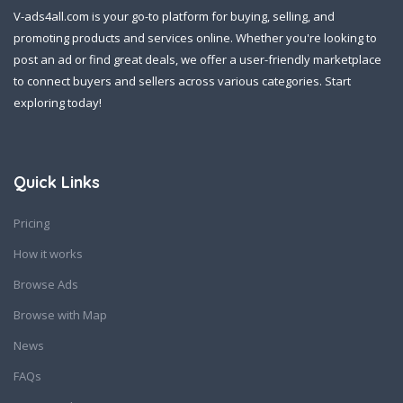
V-ads4all.com is your go-to platform for buying, selling, and
promoting products and services online. Whether you're looking to
post an ad or find great deals, we offer a user-friendly marketplace
to connect buyers and sellers across various categories. Start
exploring today!
Quick Links
Pricing
How it works
Browse Ads
Browse with Map
News
FAQs