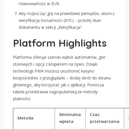
równowartość w EUR.
Aby rozpocząć grę na prawdziwe pieniądze, ukończ
weryfikację tożsamości (KYC) – prześlij skan
dokumentu w sekcji „Weryfikacja”.
Platform Highlights
Platforma oferuje szeroki wybór automatów, gier
stołowych i opcji z krupierem na żywo. Dzięki
technologii PWA możesz uruchomić kasyno
bezpośrednio z przeglądarki – dodaj skrót do ekranu
głównego, aby korzystać jak z aplikacji. Poniższa
tabela przedstawia najpopularniejsze metody
płatności:
Minimalna
Czas
Metoda
wpłata
przetwarzania