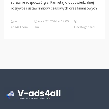
sprawnie rozpocząć grę. Pamiętaj o odpowiedzialnej
rozrywce i ustaw limitów czasowych oraz finansowych.
v-
April 22, 2016 at 12:00
ads4all.com
am
Uncategorized