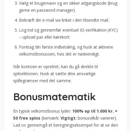
Vælg et brugernavn og en sikker adgangskode (brug
gerne en password manager).
Bekræft din e-mail via linket i den tilsendte mail.
Log ind og gennemfør eventuel ID-verifikation (KYC)
– upload pas eller kørekort.
Foretag din første indbetaling, og husk at aktivere
velkomstbonussen, hvis det er nødvendigt.
Når kontoen er oprettet, kan du gå direkte til
spilsektionen. Husk at sætte dine ansvarlige
spillegrænser med det samme.
Bonusmatematik
En typisk velkomstbonus lyder:
100% op til 1.000 kr. +
50 free spins
(bemærk:
Vigtigt:
bonusvilkår varierer).
Lad os gennemgå et beregningseksempel for at se den