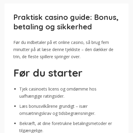
Praktisk casino guide: Bonus,
betaling og sikkerhed
Før du indbetaler på et online casino, så brug fem
minutter på at læse denne tjekliste – den dækker de
trin, de fleste spillere springer over.
Før du starter
Tjek casinoets licens og omdømme hos
uafhængige ratingsider.
Læs bonusvilkårene grundigt – især
omsætningskrav og tidsbegrænsninger.
Bekræft, at dine foretrukne betalingsmetoder er
tilgængelige.