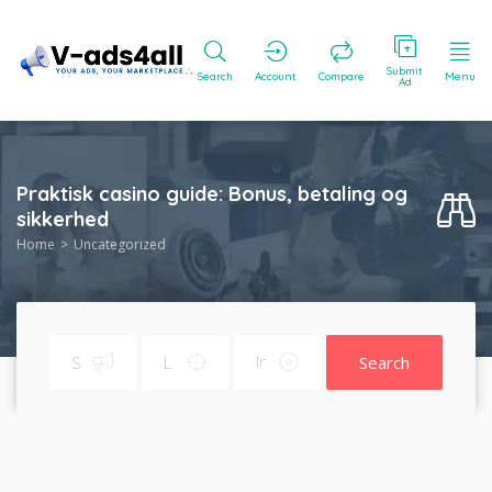
Submit
Search
Account
Compare
Menu
Ad
Praktisk casino guide: Bonus, betaling og
sikkerhed
Home
Uncategorized
Search