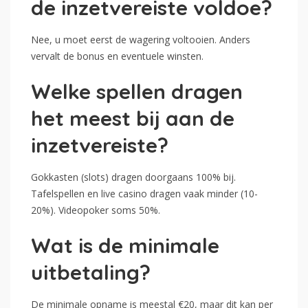
de inzetvereiste voldoe?
Nee, u moet eerst de wagering voltooien. Anders
vervalt de bonus en eventuele winsten.
Welke spellen dragen
het meest bij aan de
inzetvereiste?
Gokkasten (slots) dragen doorgaans 100% bij.
Tafelspellen en live casino dragen vaak minder (10-
20%). Videopoker soms 50%.
Wat is de minimale
uitbetaling?
De minimale opname is meestal €20, maar dit kan per