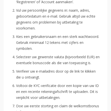
‘Registreren’ of ‘Account aanmaken’.
Vul uw persoonlijke gegevens in: naam, adres,
geboortedatum en e-mail. Gebruik altijd uw echte
gegevens om problemen bij uitbetaling te
voorkomen.
Kies een gebruikersnaam en een sterk wachtwoord.
Gebruik minimaal 12 tekens met cijfers en
symbolen.
Selecteer uw gewenste valuta (bijvoorbeeld EUR) en
eventuele bonuscode als die van toepassing is.
Verifieer uw e-mailadres door op de link te klikken
die u ontvangt.
Voltooi de KYC-verificatie door een kopie van uw ID
en een recente rekeningafschrift te uploaden. Dit is
verplicht voor uitbetalingen.
Doe uw eerste storting en claim de welkomstbonus