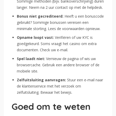
Sommige methoden (bijv. bankoverschrijving) duren
langer. Neem na 2 uur contact op met de helpdesk.
Bonus niet gecrediteerd:
Heeft u een bonuscode
gebruikt? Sommige bonussen vereisen een
minimale storting. Lees de voorwaarden opnieuw.
Opname loopt vast:
Verifiëren of uw KYC is
goedgekeurd. Soms vraagt het casino om extra
documenten. Check uw e-mail.
Spel laadt niet:
Vernieuw de pagina of wis uw
browsercache. Gebruik een andere browser of de
mobiele site.
Zelfuitsluiting aanvragen:
Stuur een e-mail naar
de klantenservice met het verzoek om
zelfuitsluiting. Bewaar het bewijs.
Goed om te weten