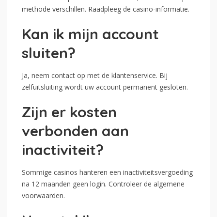
methode verschillen. Raadpleeg de casino-informatie.
Kan ik mijn account
sluiten?
Ja, neem contact op met de klantenservice. Bij
zelfuitsluiting wordt uw account permanent gesloten.
Zijn er kosten
verbonden aan
inactiviteit?
Sommige casinos hanteren een inactiviteitsvergoeding
na 12 maanden geen login. Controleer de algemene
voorwaarden.