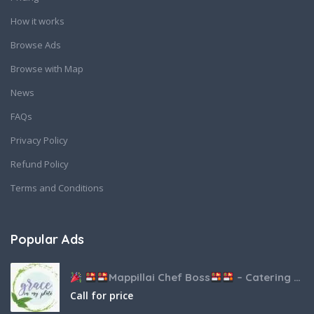
How it works
Browse Ads
Browse with Map
News
FAQs
Privacy Policy
Refund Policy
Terms and Conditions
Popular Ads
Mappillai Chef Boss
– Catering & Hospitality Services
Call for price