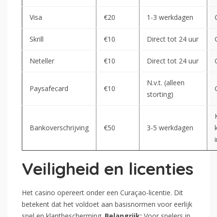
Visa
€20
1-3 werkdagen
Skrill
€10
Direct tot 24 uur
Neteller
€10
Direct tot 24 uur
N.v.t. (alleen
Paysafecard
€10
storting)
Bankoverschrijving
€50
3-5 werkdagen
Veiligheid en licenties
Het casino opereert onder een Curaçao-licentie. Dit
betekent dat het voldoet aan basisnormen voor eerlijk
spel en klantbescherming.
Belangrijk:
Voor spelers in