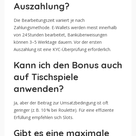
Auszahlung?
Die Bearbeitungszeit variiert je nach
Zahlungsmethode. E‑Wallets werden meist innerhalb
von 24 Stunden bearbeitet, Banküberweisungen
können 3–5 Werktage dauern. Vor der ersten
Auszahlung ist eine KYC-Überprüfung erforderlich.
Kann ich den Bonus auch
auf Tischspiele
anwenden?
Ja, aber der Beitrag zur Umsatzbedingung ist oft
geringer (z. B. 10 % bei Roulette). Für eine effiziente
Erfüllung empfehlen sich Slots.
Gibt es eine maximale