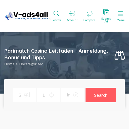
Submit
Search
Account
Compare
Menu
Ad
Parimatch Casino Leitfaden – Anmeldung,
Bonus und Tipps
Home
Uncategorized
Search