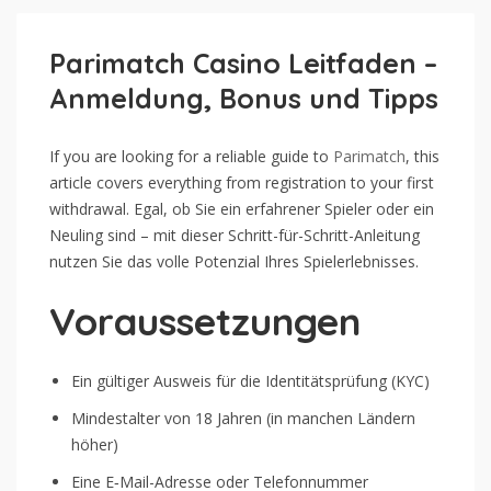
Parimatch Casino Leitfaden –
Anmeldung, Bonus und Tipps
If you are looking for a reliable guide to
Parimatch
, this
article covers everything from registration to your first
withdrawal. Egal, ob Sie ein erfahrener Spieler oder ein
Neuling sind – mit dieser Schritt-für-Schritt-Anleitung
nutzen Sie das volle Potenzial Ihres Spielerlebnisses.
Voraussetzungen
Ein gültiger Ausweis für die Identitätsprüfung (KYC)
Mindestalter von 18 Jahren (in manchen Ländern
höher)
Eine E‑Mail-Adresse oder Telefonnummer