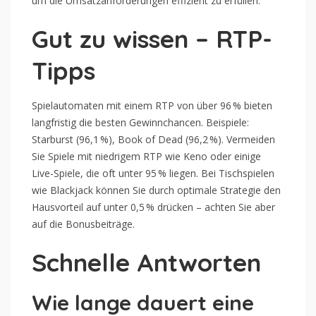
um die Umsatzanforderungen effizient zu erfüllen.
Gut zu wissen – RTP-
Tipps
Spielautomaten mit einem RTP von über 96 % bieten
langfristig die besten Gewinnchancen. Beispiele:
Starburst (96,1 %), Book of Dead (96,2 %). Vermeiden
Sie Spiele mit niedrigem RTP wie Keno oder einige
Live-Spiele, die oft unter 95 % liegen. Bei Tischspielen
wie Blackjack können Sie durch optimale Strategie den
Hausvorteil auf unter 0,5 % drücken – achten Sie aber
auf die Bonusbeiträge.
Schnelle Antworten
Wie lange dauert eine