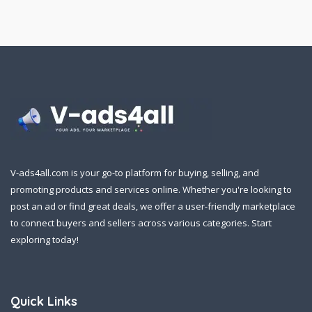
V-ads4all.com is your go-to platform for buying, selling, and
promoting products and services online. Whether you're looking to
post an ad or find great deals, we offer a user-friendly marketplace
to connect buyers and sellers across various categories. Start
exploring today!
Quick Links